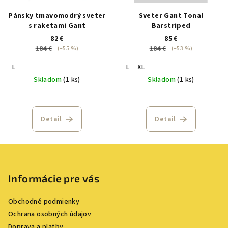
Pánsky tmavomodrý sveter
Sveter Gant Tonal
s raketami Gant
Barstriped
82 €
85 €
184 €
184 €
(–55 %)
(–53 %)
L
L
XL
Skladom
(1 ks)
Skladom
(1 ks)
Detail
Detail
Z
á
p
Informácie pre vás
ä
Obchodné podmienky
t
Ochrana osobných údajov
i
Doprava a platby