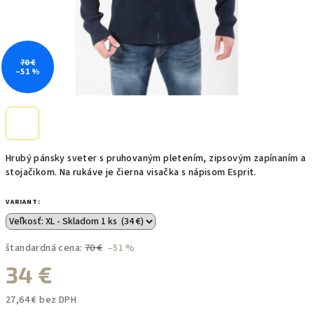
70 €
–51 %
Hrubý pánsky sveter s pruhovaným pletením, zipsovým zapínaním a
stojačikom. Na rukáve je čierna visačka s nápisom Esprit.
VARIANT:
štandardná cena:
70 €
–51 %
34 €
27,64 € bez DPH
Jednotková