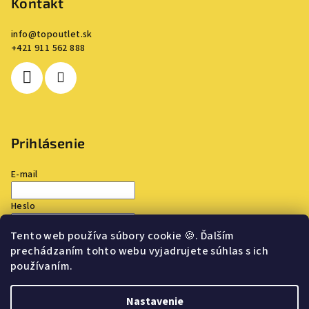
Kontakt
info
@
topoutlet.sk
+421 911 562 888
Prihlásenie
E-mail
Heslo
Tento web používa súbory cookie
🍪
. Ďalším
Prihlásiť sa
prechádzaním tohto webu vyjadrujete súhlas s ich
používaním.
Nová registrácia
Zabudnuté heslo
Nastavenie