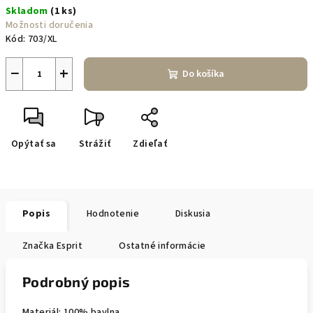
Skladom
(1 ks)
cena:
Možnosti doručenia
Kód:
703/XL
−
+
Do košíka
Opýtať sa
Strážiť
Zdieľať
Popis
Hodnotenie
Diskusia
Značka
Esprit
Ostatné informácie
Podrobný popis
Materiál: 100% bavlna