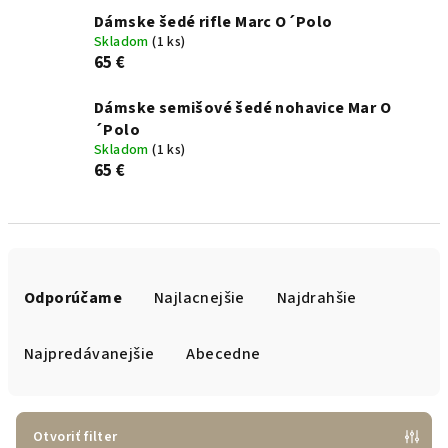
Dámske šedé rifle Marc O´Polo
Skladom
(1 ks)
65 €
Dámske semišové šedé nohavice Mar O
´Polo
Skladom
(1 ks)
65 €
R
a
Odporúčame
Najlacnejšie
Najdrahšie
d
e
Najpredávanejšie
Abecedne
n
i
e
Otvoriť filter