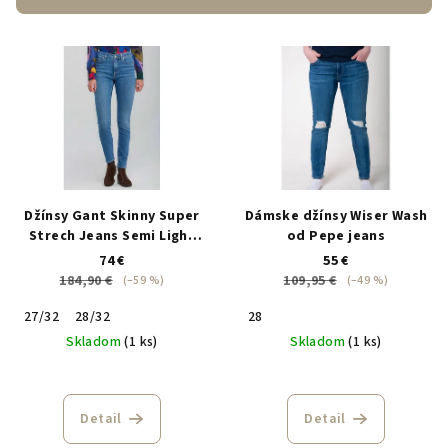
p
V
r
ý
o
p
d
i
u
s
k
p
t
r
o
Džínsy Gant Skinny Super
Dámske džínsy Wiser Wash
o
v
Strech Jeans Semi Light
od Pepe jeans
Blue Broken In
74 €
55 €
d
184,90 €
109,95 €
(–59 %)
(–49 %)
u
27/32
28/32
28
k
Skladom
(1 ks)
Skladom
(1 ks)
t
o
v
Detail
Detail