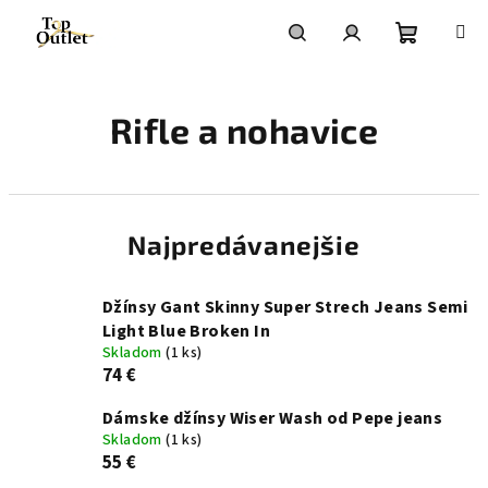
Prejsť
na
obsah
Nákupn
Hľadať
Prihlásenie
Rifle a nohavice
košík
Najpredávanejšie
Džínsy Gant Skinny Super Strech Jeans Semi
Light Blue Broken In
Skladom
(1 ks)
74 €
Dámske džínsy Wiser Wash od Pepe jeans
Skladom
(1 ks)
55 €