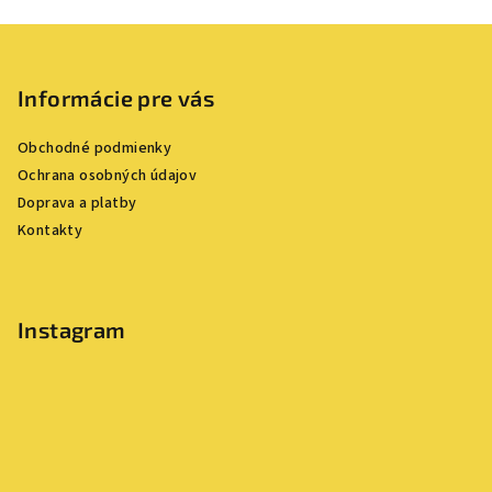
v
Z
l
á
á
p
Informácie pre vás
d
a
ä
c
Obchodné podmienky
t
i
Ochrana osobných údajov
i
e
Doprava a platby
e
p
Kontakty
r
v
k
y
Instagram
v
ý
p
i
s
u