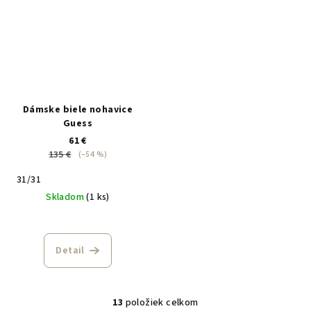
Dámske biele nohavice
Guess
61 €
135 €
(–54 %)
31/31
Skladom
(1 ks)
Detail
13
položiek celkom
O