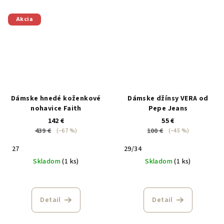
Akcia
Dámske hnedé koženkové
Dámske džínsy VERA od
nohavice Faith
Pepe Jeans
142 €
55 €
439 €
100 €
(–67 %)
(–45 %)
27
29/34
Skladom
(1 ks)
Skladom
(1 ks)
Detail
Detail