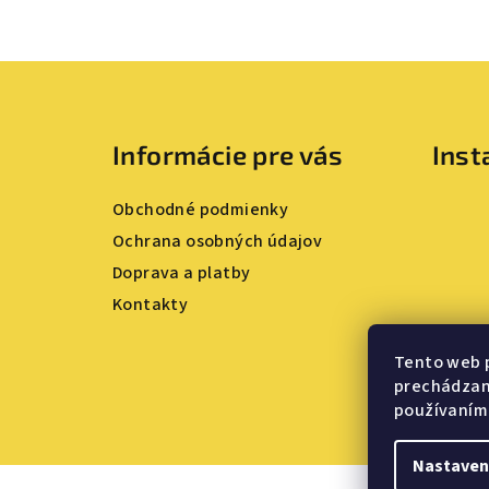
Z
á
Informácie pre vás
Ins
p
ä
Obchodné podmienky
t
Ochrana osobných údajov
Doprava a platby
i
Kontakty
e
Tento web 
prechádzaní
používaním
Nastaven