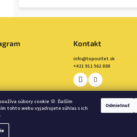
tagram
Kontakt
info
@
topoutlet.sk
+421 911 562 888
používa súbory cookie
🍪
. Ďalším
Odmietnuť
m tohto webu vyjadrujete súhlas s ich
.
Sledovať na Instagrame
ie