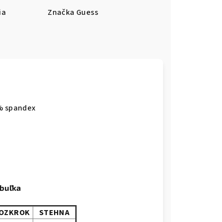
ia
Značka
Guess
4% spandex
abuľka
OZKROK
STEHNA