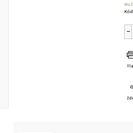
Mož
Kód
−
Tl
Zdi