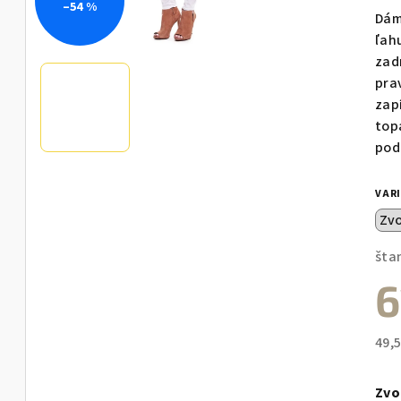
–54 %
pro
Dám
je
ľah
0,0
zad
z
pra
5
zap
hvie
top
pod
VAR
šta
6
49,
Jed
cen
Zvo