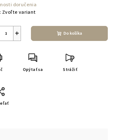
nosti doručenia
:
Zvoľte variant
+
Do košíka
ač
Opýtať sa
Strážiť
eľať