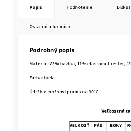
Popis
Hodnotenie
Diskus
Ostatné informácie
Podrobný popis
Materiál: 85% bavlna, 11% elastomultiester, 
Farba: biela
Údržba: možnosť prania na 30°C
Veľkostná t
VEĽKOSŤ
PÁS
BOKY
R