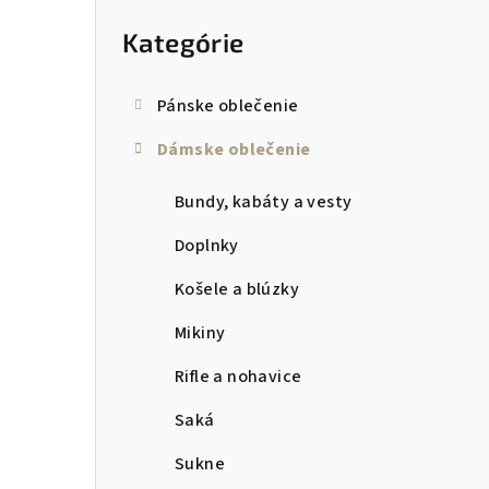
kategórie
p
Kategórie
a
n
Pánske oblečenie
e
Dámske oblečenie
l
Bundy, kabáty a vesty
Doplnky
Košele a blúzky
Mikiny
Rifle a nohavice
Saká
Sukne