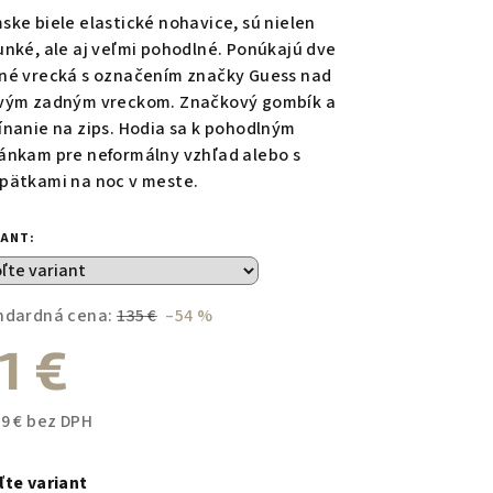
duktu
ske biele elastické nohavice, sú nielen
unké, ale aj veľmi pohodlné. Ponúkajú dve
né vrecká s označením značky Guess nad
vým zadným vreckom. Značkový gombík a
ínanie na zips. Hodia sa k pohodlným
zdičiek.
ánkam pre neformálny vzhľad alebo s
pätkami na noc v meste.
IANT:
ndardná cena:
135 €
–54 %
1 €
59 € bez DPH
notková
a:
ľte variant