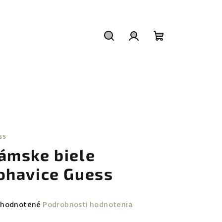
Hľadať
Prihlásenie
Nákupný
košík
SS
ámske biele
ohavice Guess
emerné
hodnotené
Podrobnosti hodnotenia
notenie