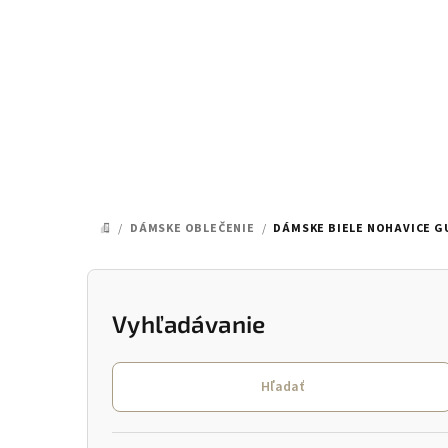
Prejsť
na
obsah
/
DÁMSKE OBLEČENIE
/
DÁMSKE BIELE NOHAVICE G
DOMOV
B
o
Vyhľadávanie
č
Hľadať
n
ý
Preskočiť