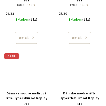
80 €
88 €
160 €
170 €
(–50 %)
(–48 %)
28/32
25/30
Skladom
(1 ks)
Skladom
(1 ks)
Detail
Detail
Akcia
Dámske modré melírové
Dámske modré rifle
rifle Hyperskin od Replay
Hyperflex Luz od Replay
69 €
83 €