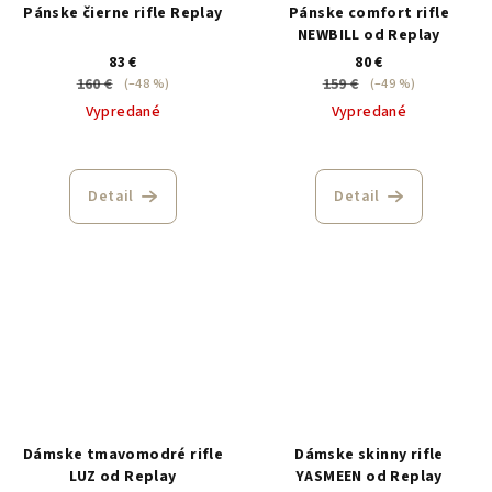
Pánske čierne rifle Replay
Pánske comfort rifle
NEWBILL od Replay
83 €
80 €
160 €
159 €
(–48 %)
(–49 %)
Vypredané
Vypredané
Detail
Detail
Dámske tmavomodré rifle
Dámske skinny rifle
LUZ od Replay
YASMEEN od Replay