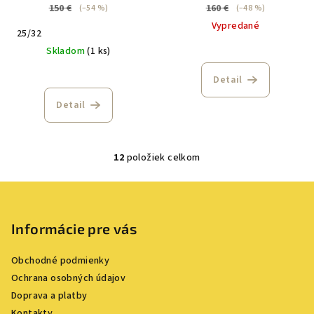
150 €
160 €
(–54 %)
(–48 %)
Vypredané
25/32
Skladom
(1 ks)
Detail
Detail
12
položiek celkom
O
v
Z
l
á
á
p
Informácie pre vás
d
a
ä
c
Obchodné podmienky
t
i
Ochrana osobných údajov
i
e
Doprava a platby
e
p
Kontakty