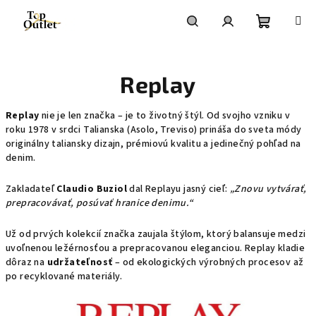
Prejsť
na
obsah
Nákupn
Hľadať
Prihlásenie
Replay
košík
Replay
nie je len značka – je to životný štýl. Od svojho vzniku v
roku 1978 v srdci Talianska (Asolo, Treviso) prináša do sveta módy
originálny taliansky dizajn, prémiovú kvalitu a jedinečný pohľad na
denim.
Zakladateľ
Claudio Buziol
dal Replayu jasný cieľ:
„Znovu vytvárať,
prepracovávať, posúvať hranice denimu.“
Už od prvých kolekcií značka zaujala štýlom, ktorý balansuje medzi
uvoľnenou ležérnosťou a prepracovanou eleganciou. Replay kladie
dôraz na
udržateľnosť
– od ekologických výrobných procesov až
po recyklované materiály.