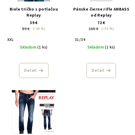
u
r
Biele tričko s potlačou
Pánske čierne rifle ANBASS
k
o
Replay
od Replay
t
39 €
72 €
d
o
89 €
160 €
(–56 %)
(–55 %)
u
v
XXL
31/34
k
Skladom
(1 ks)
Skladom
(1 ks)
t
o
v
Detail
Detail