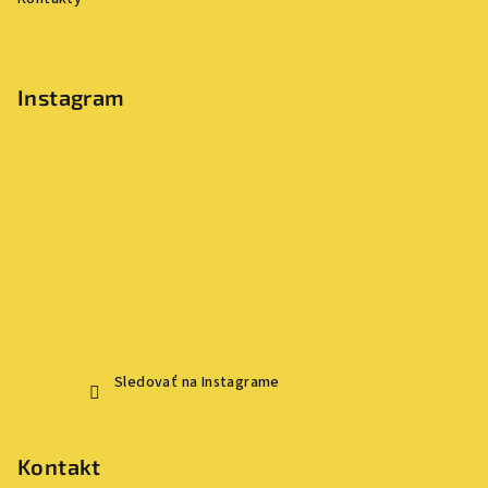
r
v
k
y
Instagram
v
ý
p
i
s
u
Sledovať na Instagrame
Kontakt