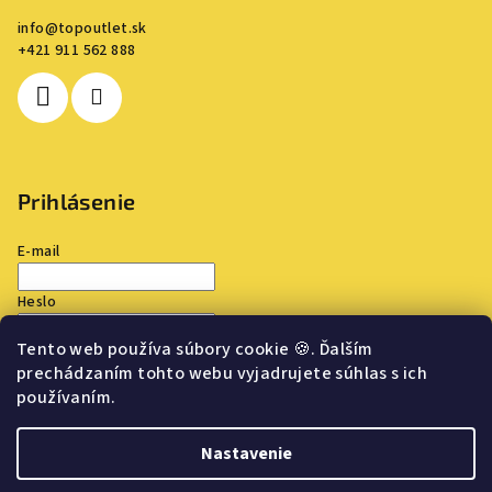
info
@
topoutlet.sk
+421 911 562 888
Prihlásenie
E-mail
Heslo
Tento web používa súbory cookie
🍪
. Ďalším
Prihlásiť sa
prechádzaním tohto webu vyjadrujete súhlas s ich
používaním.
Nová registrácia
Zabudnuté heslo
Nastavenie
Copyright 2026
TOP OUTLET
. Všetky práva vyhradené.
Upraviť