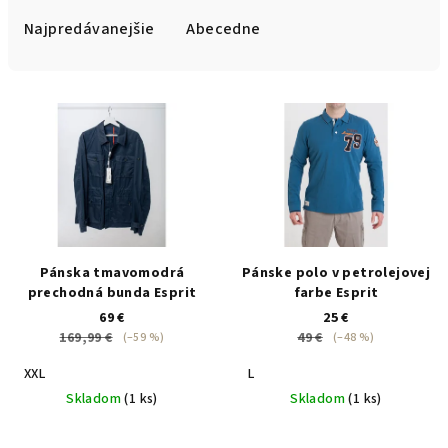
e
Najpredávanejšie
Abecedne
n
i
V
e
ý
p
p
r
i
o
s
d
p
u
r
Pánska tmavomodrá
Pánske polo v petrolejovej
k
o
prechodná bunda Esprit
farbe Esprit
t
69 €
25 €
d
o
169,99 €
49 €
(–59 %)
(–48 %)
u
v
XXL
L
k
Skladom
(1 ks)
Skladom
(1 ks)
t
o