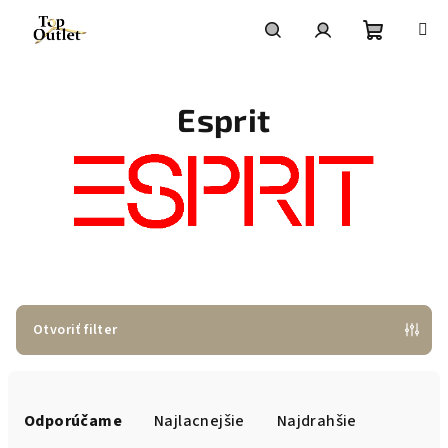
Prejsť
na
obsah
Nákupn
Hľadať
Prihlásenie
Esprit
košík
Otvoriť filter
R
a
Odporúčame
Najlacnejšie
Najdrahšie
d