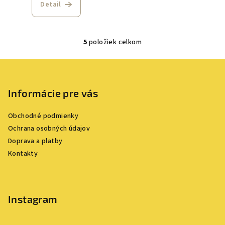
Detail
5
položiek celkom
O
v
Z
l
á
á
p
Informácie pre vás
d
a
ä
c
Obchodné podmienky
t
i
Ochrana osobných údajov
i
e
Doprava a platby
e
p
Kontakty
r
v
k
y
Instagram
v
ý