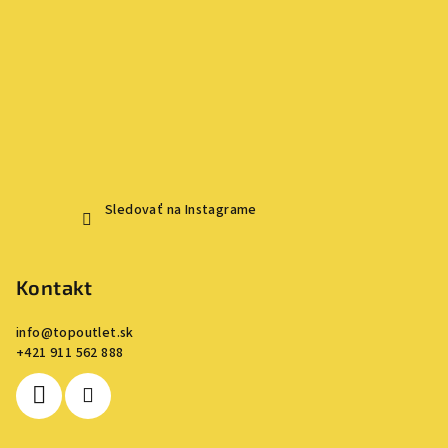
p
i
s
u
Sledovať na Instagrame
Kontakt
info
@
topoutlet.sk
+421 911 562 888