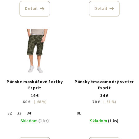
v
Detail
Detail
Pánske maskáčové šortky
Pánsky tmavomodrý sveter
Esprit
Esprit
19 €
34 €
60 €
70 €
(–68 %)
(–51 %)
32
33
34
XL
Skladom
(1 ks)
Skladom
(1 ks)