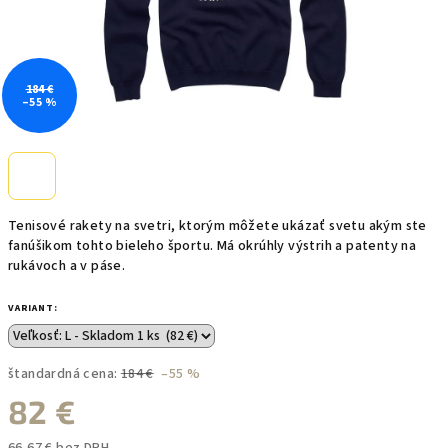
184 €
–55 %
Tenisové rakety na svetri, ktorým môžete ukázať svetu akým ste
fanúšikom tohto bieleho športu. Má okrúhly výstrih a patenty na
rukávoch a v páse.
VARIANT:
štandardná cena:
184 €
–55 %
82 €