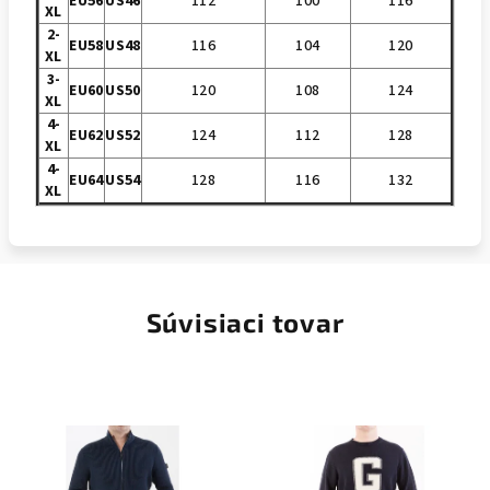
EU56
US46
112
100
116
XL
2-
EU58
US48
116
104
120
XL
3-
EU60
US50
120
108
124
XL
4-
EU62
US52
124
112
128
XL
4-
EU64
US54
128
116
132
XL
Súvisiaci tovar