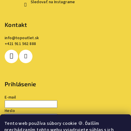
Sledovať na Instagrame
Kontakt
info
@
topoutlet.sk
+421 911 562 888
Prihlásenie
E-mail
Heslo
Tento web používa súbory cookie
🍪
. Ďalším
Prihlásiť sa
prechádzaním tohto webu vyjadrujete súhlas s ich