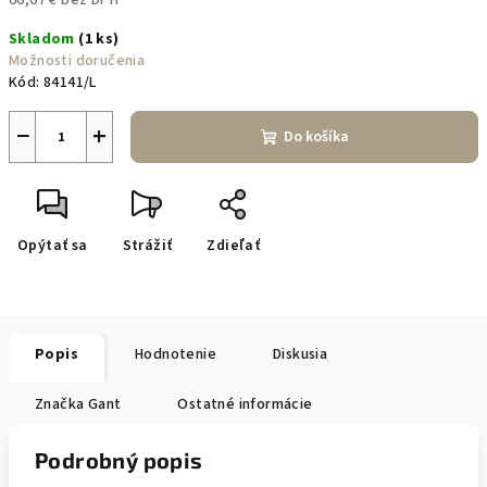
66,67 € bez DPH
Jednotková
Skladom
(1 ks)
cena:
Možnosti doručenia
Kód:
84141/L
−
+
Do košíka
Opýtať sa
Strážiť
Zdieľať
Popis
Hodnotenie
Diskusia
Značka
Gant
Ostatné informácie
Podrobný popis