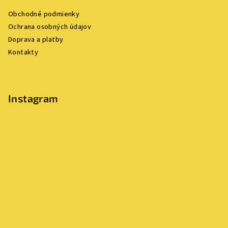
ä
Obchodné podmienky
t
Ochrana osobných údajov
i
Doprava a platby
e
Kontakty
Instagram