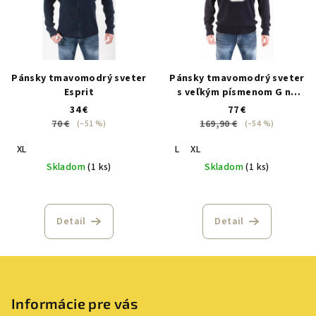
Pánsky tmavomodrý sveter
Pánsky tmavomodrý sveter
Esprit
s veľkým písmenom G na
hrudi
34 €
77 €
70 €
169,90 €
(–51 %)
(–54 %)
XL
L
XL
Skladom
(1 ks)
Skladom
(1 ks)
Detail
Detail
Z
á
p
Informácie pre vás