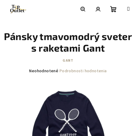
Prejsť
na
obsah
Nákupn
Hľadať
Prihlásenie
Pánsky tmavomodrý sveter
košík
s raketami Gant
GANT
Priemerné
Neohodnotené
Podrobnosti hodnotenia
hodnotenie
produktu
je
0,0
z
5
hviezdičiek.