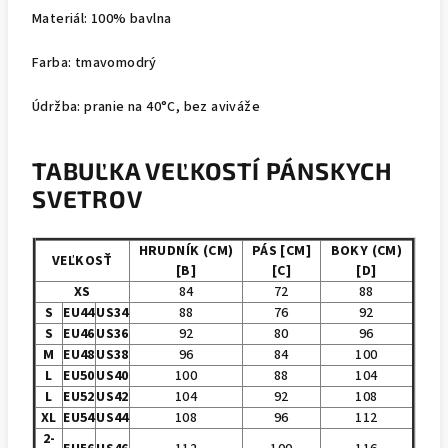
Materiál: 100% bavlna
Farba: tmavomodrý
Údržba: pranie na 40°C, bez aviváže
TABUĽKA VEĽKOSTÍ PÁNSKYCH
SVETROV
HRUDNÍK (CM)
PÁS [CM]
BOKY (CM)
VEĽKOSŤ
[B]
[C]
[D]
XS
84
72
88
S
EU44
US34
88
76
92
S
EU46
US36
92
80
96
M
EU48
US38
96
84
100
L
EU50
US40
100
88
104
L
EU52
US42
104
92
108
XL
EU54
US44
108
96
112
2-