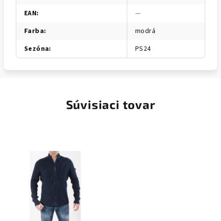
EAN
:
—
Farba
:
modrá
Sezóna
:
PS24
Súvisiaci tovar