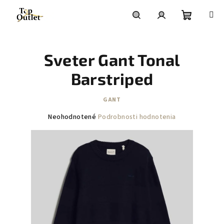
Prejsť
na
obsah
Nákupn
Hľadať
Prihlásenie
Sveter Gant Tonal
košík
Barstriped
GANT
Priemerné
Neohodnotené
Podrobnosti hodnotenia
hodnotenie
produktu
je
0,0
z
5
hviezdičiek.