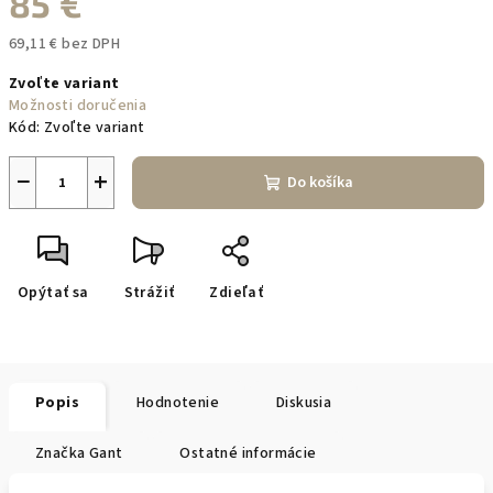
85 €
69,11 € bez DPH
Jednotková
Zvoľte variant
cena:
Možnosti doručenia
Kód:
Zvoľte variant
−
+
Do košíka
Opýtať sa
Strážiť
Zdieľať
Popis
Hodnotenie
Diskusia
Značka
Gant
Ostatné informácie