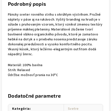
Podrobný popis
Pánsky sveter rovného strihu s okrúhlym výstrihom. Pružné
náplety v páse aj na rukávoch. Vyšitý branding na hrudi je v
súlade s pruhovaným vzorom, ktorý vznikol zmenou textúry
príjemne mäkkej pleteniny. Materiálové zloženie tvorí
bavlnené vlákno organického pôvodu, ktoré je zamatovo
hebké na dotyk a v priebehu nosenia predstavuje záruku
dokonalej priedušnosti a vysoko komfortného pocitu.
Vkusný kúsok, ktorý ležérno-elegantným outfitom dodá
nápaditý šmrnc.
Materiál: 100% bavlna
Strih: Relaxed
Údržba: možnosť prania na 30°C
Dodatočné parametre
Kategória
:
Svetre