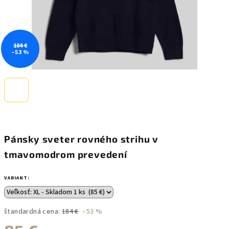
184 €
–53 %
Pánsky sveter rovného strihu v
tmavomodrom prevedení
VARIANT:
štandardná cena:
184 €
–53 %