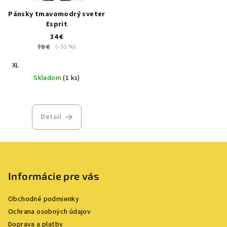
Pánsky tmavomodrý sveter
Esprit
34 €
70 €
(–51 %)
XL
Skladom
(1 ks)
Detail
Z
á
p
Informácie pre vás
ä
Obchodné podmienky
t
Ochrana osobných údajov
i
Doprava a platby