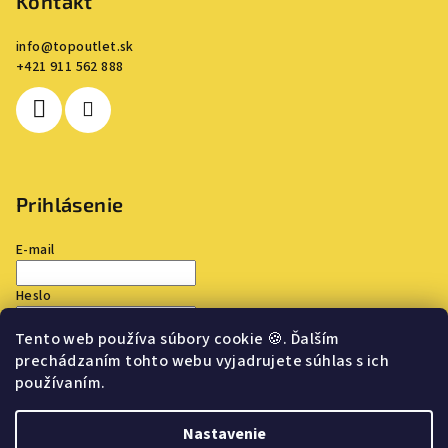
Kontakt
info
@
topoutlet.sk
+421 911 562 888
Prihlásenie
E-mail
Heslo
Tento web používa súbory cookie
🍪
. Ďalším
Prihlásiť sa
prechádzaním tohto webu vyjadrujete súhlas s ich
používaním.
Nová registrácia
Zabudnuté heslo
Nastavenie