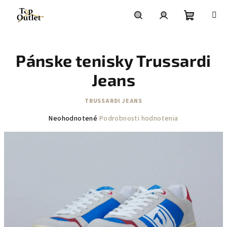
Prejsť
na
obsah
Nákupn
Hľadať
Prihlásenie
Pánske tenisky Trussardi
košík
Jeans
TRUSSARDI JEANS
Priemerné
Neohodnotené
Podrobnosti hodnotenia
hodnotenie
produktu
je
0,0
z
5
hviezdičiek.