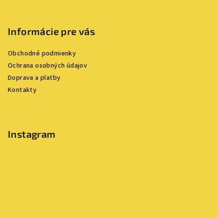
Z
á
p
Informácie pre vás
ä
Obchodné podmienky
t
Ochrana osobných údajov
i
Doprava a platby
e
Kontakty
Instagram