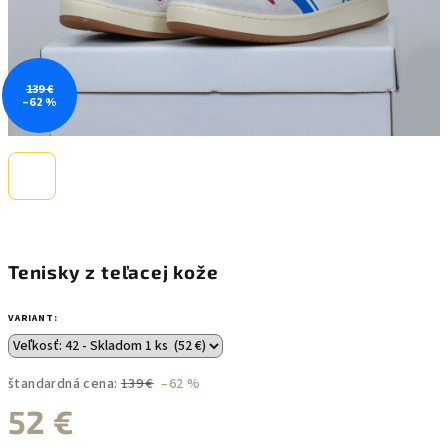
139 €
–62 %
Tenisky z teľacej kože
VARIANT:
štandardná cena:
139 €
–62 %
52 €