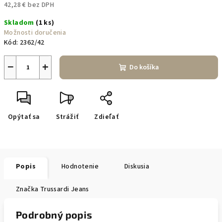
42,28 € bez DPH
Jednotková
Skladom
(1 ks)
cena:
Možnosti doručenia
Kód:
2362/42
−
+
Do košíka
Opýtať sa
Strážiť
Zdieľať
Popis
Hodnotenie
Diskusia
Značka
Trussardi Jeans
Podrobný popis