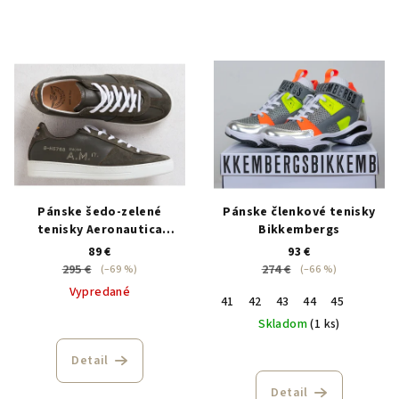
Pánske šedo-zelené
Pánske členkové tenisky
tenisky Aeronautica
Bikkembergs
Militare
89 €
93 €
295 €
274 €
(–69 %)
(–66 %)
Vypredané
41
42
43
44
45
Skladom
(1 ks)
Detail
Detail