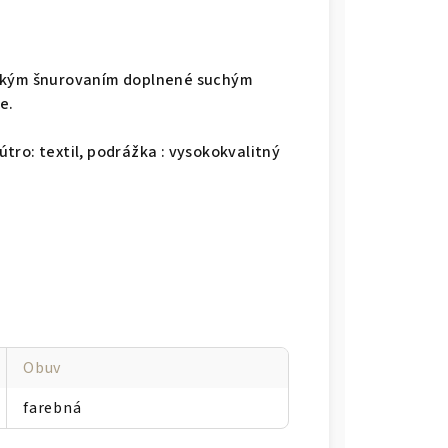
ickým šnurovaním doplnené suchým
e.
tro: textil, podrážka : vysokokvalitný
Obuv
farebná