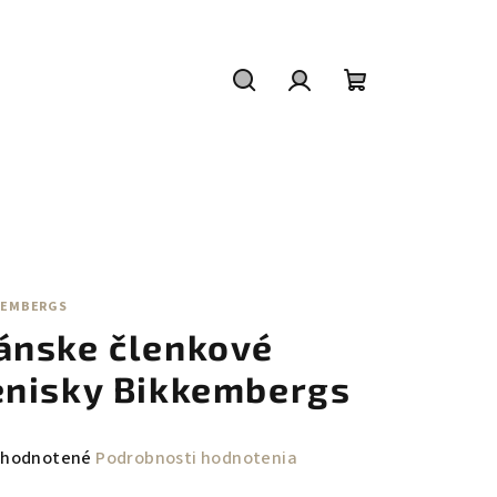
Hľadať
Prihlásenie
Nákupný
košík
KEMBERGS
ánske členkové
enisky Bikkembergs
emerné
hodnotené
Podrobnosti hodnotenia
notenie