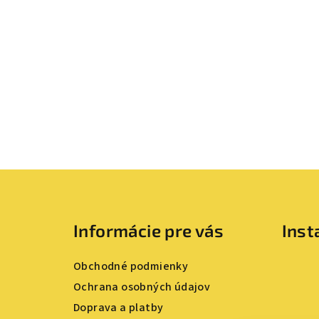
Z
á
Informácie pre vás
Ins
p
ä
Obchodné podmienky
t
Ochrana osobných údajov
Doprava a platby
i