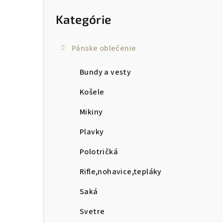
kategórie
p
Kategórie
a
n
Pánske oblečenie
e
Bundy a vesty
l
Košele
Mikiny
Plavky
Polotričká
Rifle,nohavice,tepláky
Saká
Svetre