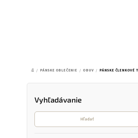
Prejsť
na
obsah
/
PÁNSKE OBLEČENIE
/
OBUV
/
PÁNSKE ČLENKOVÉ 
DOMOV
B
o
Vyhľadávanie
č
Hľadať
n
ý
Preskočiť