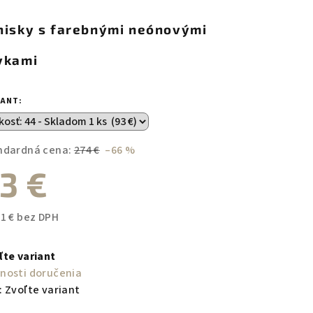
duktu
nisky s farebnými neónovými
vkami
zdičiek.
IANT:
ndardná cena:
274 €
–66 %
3 €
61 € bez DPH
notková
a:
ľte variant
nosti doručenia
:
Zvoľte variant