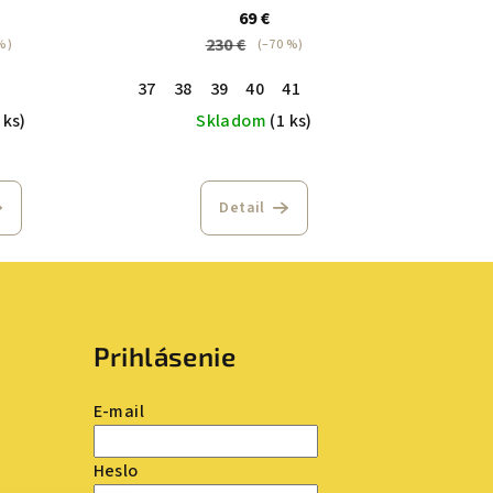
69 €
230 €
%)
(–70 %)
37
38
39
40
41
 ks)
Skladom
(1 ks)
Detail
Prihlásenie
E-mail
Heslo