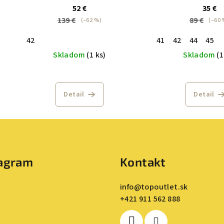
52 €
35 €
139 €
89 €
(–62 %)
(–60 
42
41
42
44
45
Skladom
(1 ks)
Skladom
(1
Detail
Detail
tagram
Kontakt
info
@
topoutlet.sk
+421 911 562 888