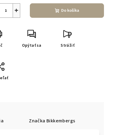
+
Do košíka
ač
Opýtať sa
Strážiť
eľať
ia
Značka
Bikkembergs