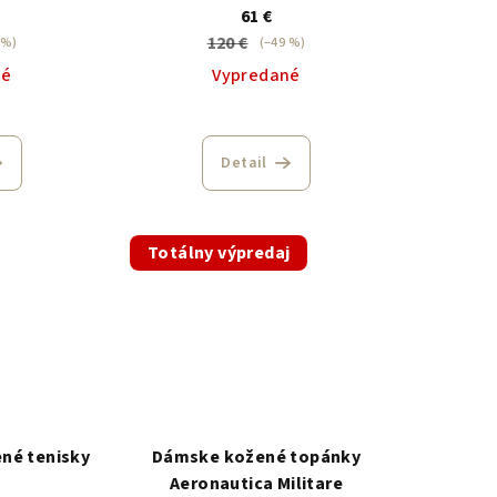
61 €
120 €
 %)
(–49 %)
né
Vypredané
Detail
Totálny výpredaj
né tenisky
Dámske kožené topánky
Aeronautica Militare