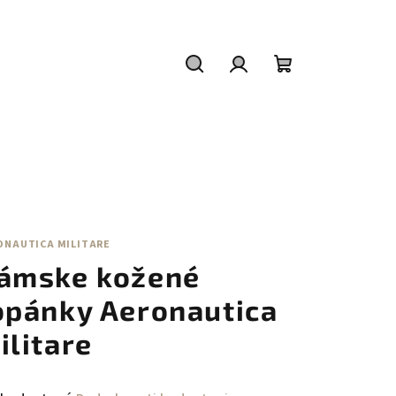
Hľadať
Prihlásenie
Nákupný
košík
ONAUTICA MILITARE
ámske kožené
opánky Aeronautica
ilitare