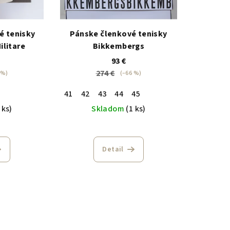
é tenisky
Pánske členkové tenisky
ilitare
Bikkembergs
93 €
274 €
 %)
(–66 %)
41
42
43
44
45
 ks)
Skladom
(1 ks)
Detail