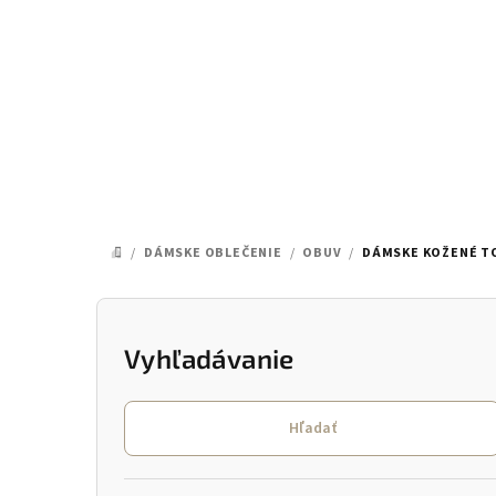
Prejsť
na
obsah
/
DÁMSKE OBLEČENIE
/
OBUV
/
DÁMSKE KOŽENÉ T
DOMOV
B
o
Vyhľadávanie
č
Hľadať
n
ý
Preskočiť