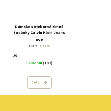
Dámske strieborné zimné
topánky Calvin Klein Jeans
65 €
181 €
(–64 %)
39
Skladom
(1 ks)
Detail