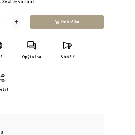
:
Zvoľte variant
+
Do košíka
ač
Opýtať sa
Strážiť
eľať
ia