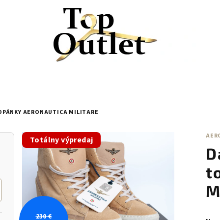
OPÁNKY AERONAUTICA MILITARE
AER
Totálny výpredaj
D
t
M
230 €