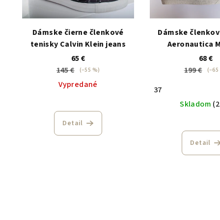
Dámske čierne členkové
Dámske členkov
tenisky Calvin Klein jeans
Aeronautica M
65 €
68 €
145 €
199 €
(–55 %)
(–65
Vypredané
37
Skladom
(2
Detail
Detail