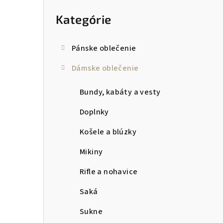
kategórie
p
Kategórie
a
n
Pánske oblečenie
e
Dámske oblečenie
l
Bundy, kabáty a vesty
Doplnky
Košele a blúzky
Mikiny
Rifle a nohavice
Saká
Sukne