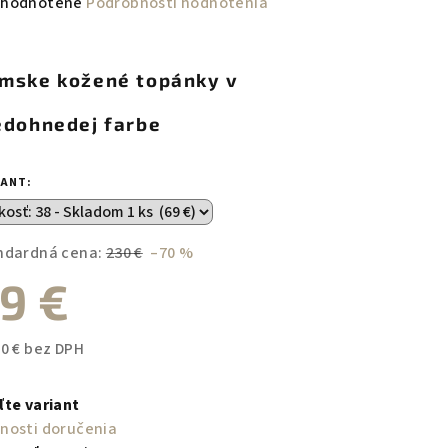
emerné
hodnotené
Podrobnosti hodnotenia
notenie
duktu
mske kožené topánky v
edohnedej farbe
zdičiek.
IANT:
ndardná cena:
230 €
–70 %
9 €
10 € bez DPH
notková
a:
ľte variant
nosti doručenia