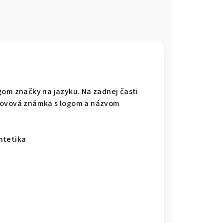
gom značky na jazyku. Na zadnej časti
 kovová známka s logom a názvom
yntetika