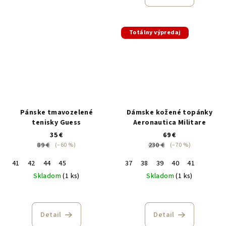
Totálny výpredaj
Pánske tmavozelené
Dámske kožené topánky
tenisky Guess
Aeronautica Militare
35 €
69 €
89 €
230 €
(–60 %)
(–70 %)
41
42
44
45
37
38
39
40
41
Skladom
(1 ks)
Skladom
(1 ks)
Detail
Detail