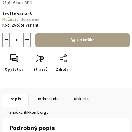
75,61 € bez DPH
Jednotková
Zvoľte variant
cena:
Možnosti doručenia
Kód:
Zvoľte variant
−
+
Do košíka
Opýtať sa
Strážiť
Zdieľať
Popis
Hodnotenie
Diskusia
Značka
Bikkembergs
Podrobný popis