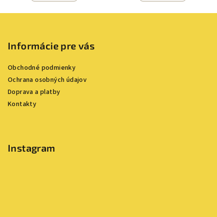
Z
á
p
Informácie pre vás
ä
Obchodné podmienky
t
Ochrana osobných údajov
i
Doprava a platby
e
Kontakty
Instagram