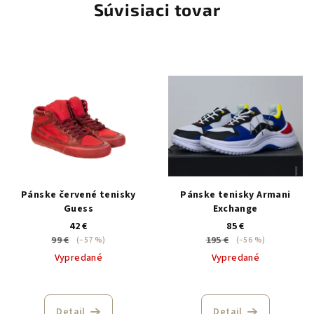
Súvisiaci tovar
Pánske červené tenisky
Pánske tenisky Armani
Guess
Exchange
42 €
85 €
99 €
195 €
(–57 %)
(–56 %)
Vypredané
Vypredané
Detail
Detail