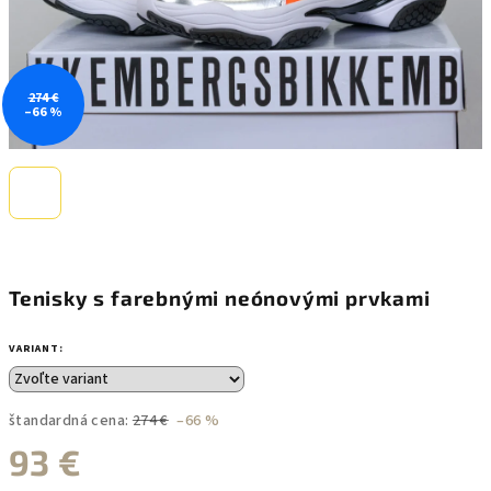
274 €
–66 %
Tenisky s farebnými neónovými prvkami
VARIANT:
štandardná cena:
274 €
–66 %
93 €