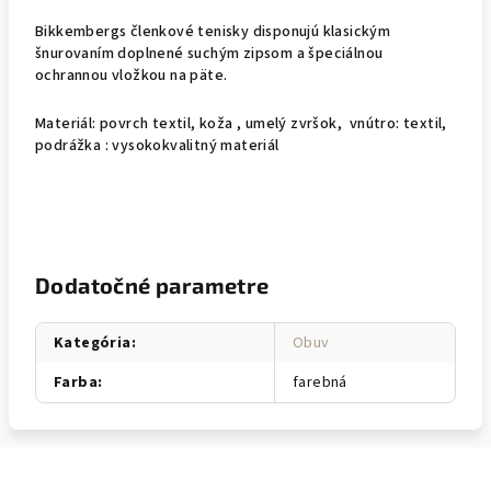
Bikkembergs členkové tenisky disponujú klasickým
šnurovaním doplnené suchým zipsom a špeciálnou
ochrannou vložkou na päte.
Materiál: povrch textil, koža
, umelý zvršok,
vnútro: textil,
podrážka : vysokokvalitný materiál
Dodatočné parametre
Kategória
:
Obuv
Farba
:
farebná