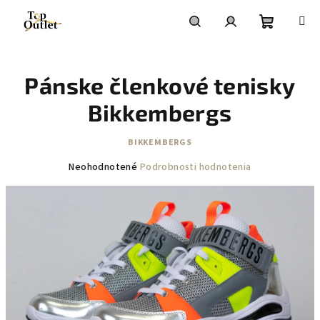
Prejsť
na
obsah
Nákupn
Hľadať
Prihlásenie
Pánske členkové tenisky
košík
Bikkembergs
BIKKEMBERGS
Priemerné
Neohodnotené
Podrobnosti hodnotenia
hodnotenie
produktu
je
0,0
z
5
hviezdičiek.