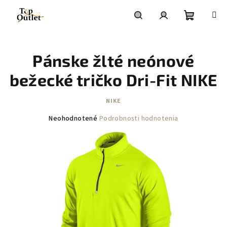
Prejsť
na
obsah
Nákupn
Hľadať
Prihlásenie
Pánske žlté neónové
košík
bežecké tričko Dri-Fit NIKE
NIKE
Priemerné
Neohodnotené
Podrobnosti hodnotenia
hodnotenie
produktu
je
0,0
z
5
hviezdičiek.