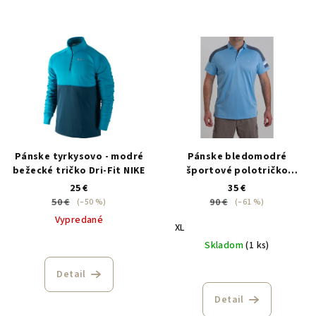
Pánske tyrkysovo - modré
Pánske bledomodré
bežecké tričko Dri-Fit NIKE
športové polotričko
J.Lindeberg
25 €
35 €
50 €
90 €
(–50 %)
(–61 %)
Vypredané
XL
Skladom
(1 ks)
Detail
Detail