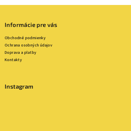
Z
á
p
Informácie pre vás
ä
Obchodné podmienky
t
Ochrana osobných údajov
i
Doprava a platby
e
Kontakty
Instagram