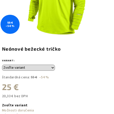
55 €
–54 %
Neónové bežecké tričko
VARIANT:
štandardná cena:
55 €
–54 %
25 €
20,33 € bez DPH
Jednotková
Zvoľte variant
cena:
Možnosti doručenia