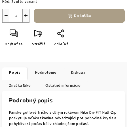
Kód:
Zvoľte variant
−
+
Do košíka
Opýtať sa
Strážiť
Zdieľať
Popis
Hodnotenie
Diskusia
Značka
Nike
Ostatné informácie
Podrobný popis
Pánske golfové tričko s dlhým rukávom Nike Dri-FIT Half-Zip
poskytuje vďaka tkanine odvádzajúci pot pohodlné krytia a
pohyblivosť počas kôl v chladnejšom počasí.