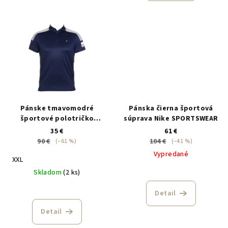
Pánske tmavomodré
Pánska čierna športová
športové polotričko
súprava Nike SPORTSWEAR
J.Lindeberg
35 €
61 €
90 €
104 €
(–61 %)
(–41 %)
Vypredané
XXL
Skladom
(2 ks)
Detail
Detail