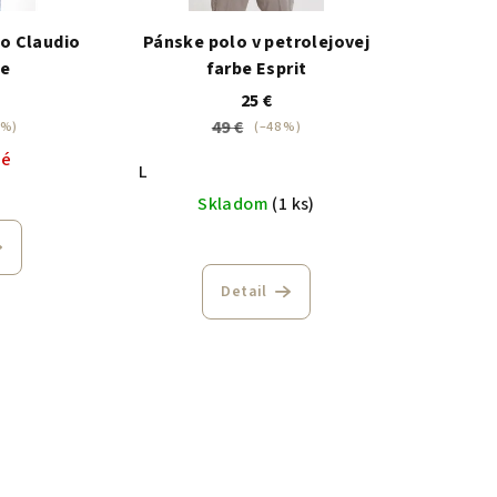
o Claudio
Pánske polo v petrolejovej
e
farbe Esprit
25 €
49 €
 %)
(–48 %)
né
L
Skladom
(1 ks)
Detail