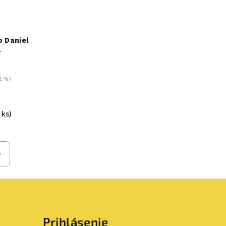
 Daniel
r
1 %)
 ks)
Prihlásenie