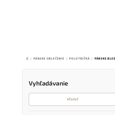
Prejsť
na
obsah
/
PÁNSKE OBLEČENIE
/
POLOTRIČKÁ
/
PÁNSKE BLE
DOMOV
B
o
Vyhľadávanie
č
Hľadať
n
ý
Preskočiť