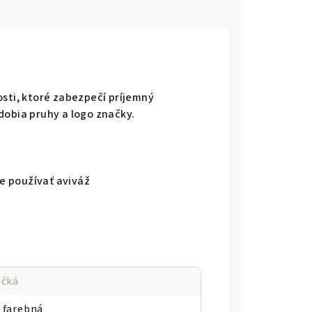
osti, ktoré zabezpečí príjemný
dobia pruhy a logo značky.
e používať aviváž
ičká
 farebná