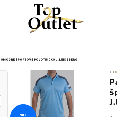
DOMODRÉ ŠPORTOVÉ POLOTRIČKO J.LINDEBERG
J. L
P
š
J
90 €