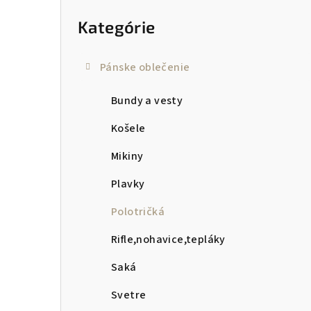
kategórie
p
Kategórie
a
n
Pánske oblečenie
e
Bundy a vesty
l
Košele
Mikiny
Plavky
Polotričká
Rifle,nohavice,tepláky
Saká
Svetre