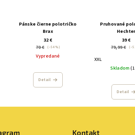
Pánske čierne polotričko
Pruhované polo
Brax
Hechte
32 €
39 €
70 €
79,99 €
(–54 %)
(–5
Vypredané
XXL
Skladom
(1
Detail
Detail
tagram
Kontakt