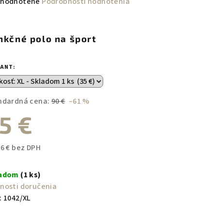
emerné
hodnotené
Podrobnosti hodnotenia
notenie
duktu
nkčné polo na šport
IANT:
zdičiek.
ndardná cena:
90 €
–61 %
5 €
46 € bez DPH
notková
a:
ladom
(1 ks)
nosti doručenia
:
1042/XL