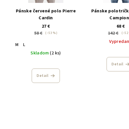
Pánske červené polo Pierre
Pánske polotričk
Cardin
Campion
27 €
68 €
58 €
142 €
(–53 %)
(–52
Vypreda
M
L
Skladom
(2 ks)
Detail
Detail