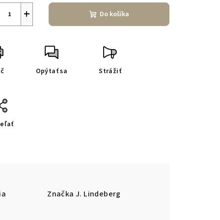
+
Do košíka
ač
Opýtať sa
Strážiť
eľať
ia
Značka
J. Lindeberg