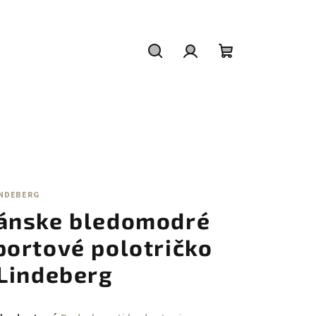
Hľadať
Prihlásenie
Nákupný
košík
INDEBERG
ánske bledomodré
portové polotričko
.Lindeberg