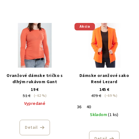
Akcia
Oranžové dámske tričko s
Dámske oranžové sako
dlhým rukávom Gant
René Lezard
19 €
145 €
51 €
479 €
(–62 %)
(–69 %)
Vypredané
36
40
Skladom
(1 ks)
Detail
Detail