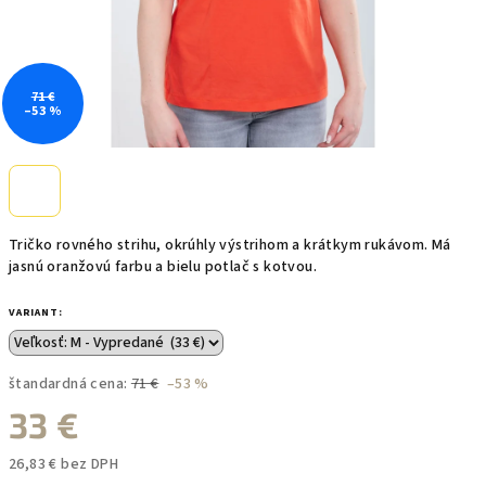
71 €
–53 %
Tričko rovného strihu, okrúhly výstrihom a krátkym rukávom. Má
jasnú oranžovú farbu a bielu potlač s kotvou.
VARIANT:
štandardná cena:
71 €
–53 %
33 €
26,83 € bez DPH
Jednotková