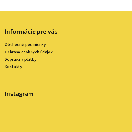
Z
á
p
Informácie pre vás
ä
Obchodné podmienky
t
Ochrana osobných údajov
i
Doprava a platby
e
Kontakty
Instagram