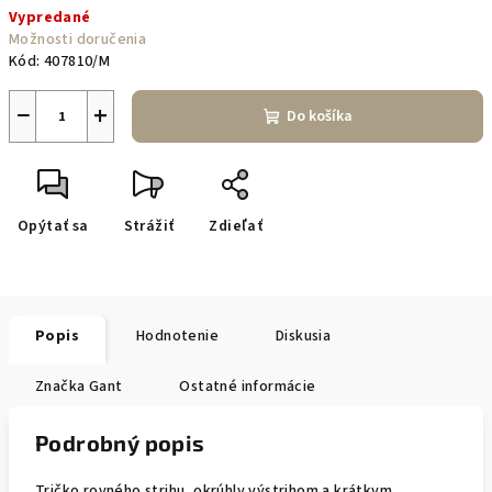
Vypredané
cena:
Možnosti doručenia
Kód:
407810/M
−
+
Do košíka
Opýtať sa
Strážiť
Zdieľať
Popis
Hodnotenie
Diskusia
Značka
Gant
Ostatné informácie
Podrobný popis
Tričko rovného strihu, okrúhly výstrihom a krátkym