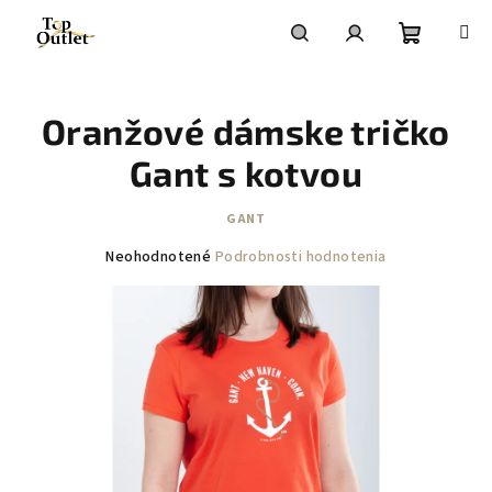
Prejsť
na
obsah
Nákupn
Hľadať
Prihlásenie
Oranžové dámske tričko
košík
Gant s kotvou
GANT
Priemerné
Neohodnotené
Podrobnosti hodnotenia
hodnotenie
produktu
je
0,0
z
5
hviezdičiek.