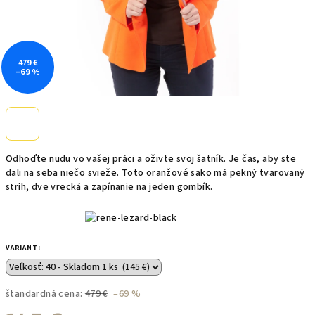
479 €
–69 %
Odhoďte nudu vo vašej práci a oživte svoj šatník. Je čas, aby ste
dali na seba niečo svieže. Toto oranžové sako má pekný tvarovaný
strih, dve vrecká a zapínanie na jeden gombík.
VARIANT:
štandardná cena:
479 €
–69 %