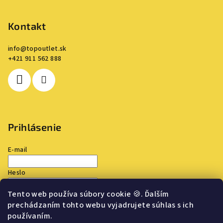
Kontakt
info
@
topoutlet.sk
+421 911 562 888
Prihlásenie
E-mail
Heslo
Tento web používa súbory cookie
🍪
. Ďalším
Prihlásiť sa
prechádzaním tohto webu vyjadrujete súhlas s ich
používaním.
Nová registrácia
Zabudnuté heslo