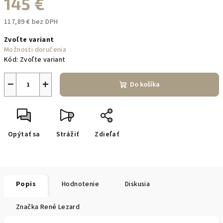
145 €
117,89 € bez DPH
Jednotková
Zvoľte variant
cena:
Možnosti doručenia
Kód:
Zvoľte variant
−
+
Do košíka
Opýtať sa
Strážiť
Zdieľať
Popis
Hodnotenie
Diskusia
Značka
René Lezard