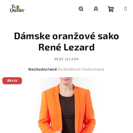
Prejsť
na
obsah
Nákupn
Hľadať
Prihlásenie
Dámske oranžové sako
košík
René Lezard
RENÉ LEZARD
Priemerné
Neohodnotené
Podrobnosti hodnotenia
hodnotenie
Akcia
produktu
je
0,0
z
5
hviezdičiek.