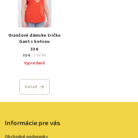
Oranžové dámske tričko
Gant s kotvou
33 €
71 €
(–53 %)
Vypredané
Detail
Z
á
p
Informácie pre vás
ä
Obchodné podmienky