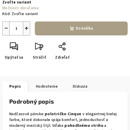
Zvoľte variant
cena:
Možnosti doručenia
Kód:
Zvoľte variant
−
+
Do košíka
Opýtať sa
Strážiť
Zdieľať
Popis
Hodnotenie
Diskusia
Podrobný popis
Nadčasové pánske
polotričko Cinque
v elegantnej bielej
farbe, ktoré dokonale spája komfort, jednoduchosť a
moderný mestský štýl. Vďaka
pohodlnému strihu
a