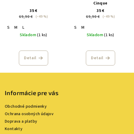
Cinque
35 €
35 €
69,90 €
69,90 €
(–49 %)
(–49 %)
S
M
L
S
M
Skladom
(1 ks)
Skladom
(1 ks)
Detail
Detail
Z
á
p
Informácie pre vás
ä
Obchodné podmienky
t
Ochrana osobných údajov
i
Doprava a platby
e
Kontakty