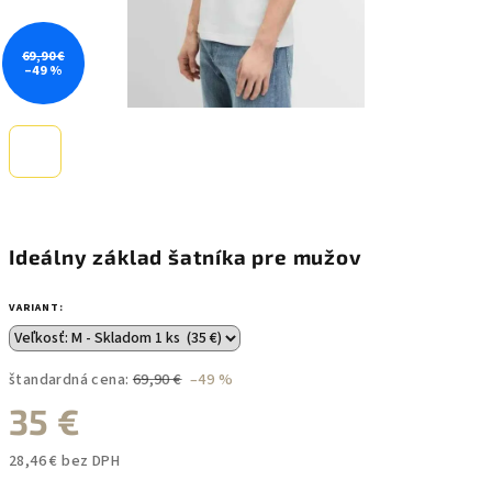
69,90 €
–49 %
Ideálny základ šatníka pre mužov
VARIANT:
štandardná cena:
69,90 €
–49 %
35 €
28,46 € bez DPH
Jednotková