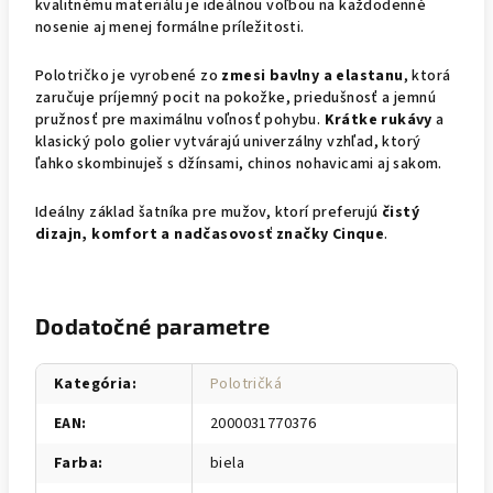
kvalitnému materiálu je ideálnou voľbou na každodenné
nosenie aj menej formálne príležitosti.
Polotričko je vyrobené zo
zmesi bavlny a elastanu
, ktorá
zaručuje príjemný pocit na pokožke, priedušnosť a jemnú
pružnosť pre maximálnu voľnosť pohybu.
Krátke rukávy
a
klasický polo golier vytvárajú univerzálny vzhľad, ktorý
ľahko skombinuješ s džínsami, chinos nohavicami aj sakom.
Ideálny základ šatníka pre mužov, ktorí preferujú
čistý
dizajn, komfort a nadčasovosť značky Cinque
.
Dodatočné parametre
Kategória
:
Polotričká
EAN
:
2000031770376
Farba
:
biela