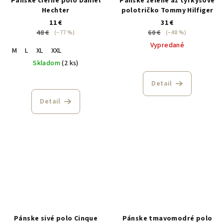
Pánske čierne polo Daniel
Pánske zelené až tyrkysové
Hechter
polotričko Tommy Hilfiger
11 €
31 €
48 €
60 €
(–77 %)
(–48 %)
Vypredané
M
L
XL
XXL
Skladom
(2 ks)
Detail
Detail
Pánske sivé polo Cinque
Pánske tmavomodré polo