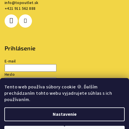
info
@
topoutlet.sk
+421 911 562 888
Prihlásenie
E-mail
Heslo
Tento web používa súbory cookie
🍪
. Ďalším
Prihlásiť sa
prechádzaním tohto webu vyjadrujete súhlas s ich
používaním.
Nová registrácia
Zabudnuté heslo
Nastavenie
Copyright 2026
TOP OUTLET
. Všetky práva vyhradené.
Upraviť
nastavenie cookies