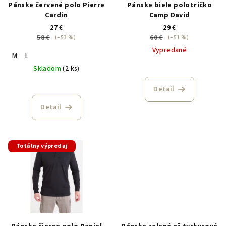
Pánske červené polo Pierre
Pánske biele polotričko
Cardin
Camp David
27 €
29 €
58 €
60 €
(–53 %)
(–51 %)
Vypredané
M
L
Skladom
(2 ks)
Detail
Detail
Totálny výpredaj