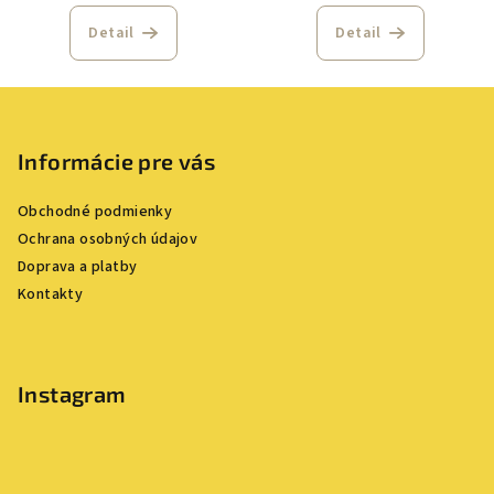
Detail
Detail
Z
á
p
Informácie pre vás
ä
Obchodné podmienky
t
Ochrana osobných údajov
i
Doprava a platby
e
Kontakty
Instagram