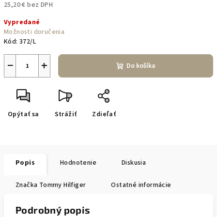
25,20 € bez DPH
Jednotková
Vypredané
cena:
Možnosti doručenia
Kód:
372/L
−
+
Do košíka
Opýtať sa
Strážiť
Zdieľať
Popis
Hodnotenie
Diskusia
Značka
Tommy Hilfiger
Ostatné informácie
Podrobný popis