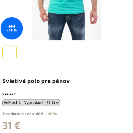
60 €
–48 %
Svietivé polo pre pánov
VARIANT:
štandardná cena:
60 €
–48 %
31 €