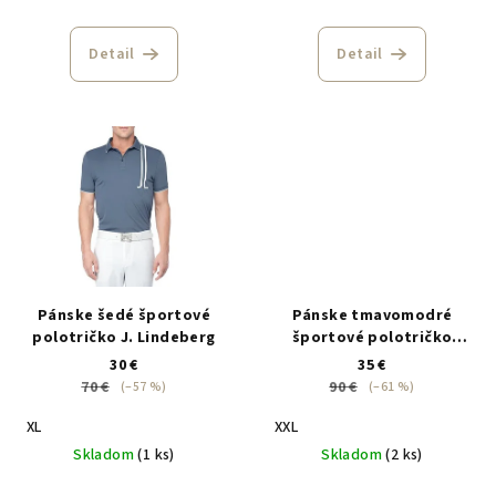
Detail
Detail
Pánske šedé športové
Pánske tmavomodré
polotričko J. Lindeberg
športové polotričko
J.Lindeberg
30 €
35 €
70 €
90 €
(–57 %)
(–61 %)
XL
XXL
Skladom
(1 ks)
Skladom
(2 ks)