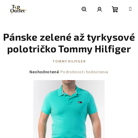
Prejsť
na
obsah
Nákupn
Hľadať
Prihlásenie
Pánske zelené až tyrkysové
košík
polotričko Tommy Hilfiger
TOMMY HILFIGER
Priemerné
Neohodnotené
Podrobnosti hodnotenia
hodnotenie
produktu
je
0,0
z
5
hviezdičiek.