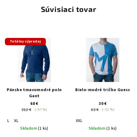
Súvisiaci tovar
Totálny výpredaj
Pánske tmavomodré polo
Bielo-modré tričko Guess
Gant
68 €
30 €
212 €
62 €
(–67 %)
(–51 %)
L
XL
XXL
Skladom
(1 ks)
Skladom
(1 ks)