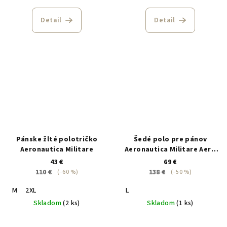
Detail
Detail
Pánske žlté polotričko
Šedé polo pre pánov
Aeronautica Militare
Aeronautica Militare Aero
Club Italia
43 €
69 €
110 €
138 €
(–60 %)
(–50 %)
M
2XL
L
Skladom
(2 ks)
Skladom
(1 ks)