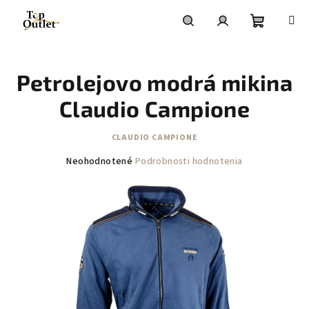
Prejsť
na
obsah
Nákupn
Hľadať
Prihlásenie
Petrolejovo modrá mikina
košík
Claudio Campione
CLAUDIO CAMPIONE
Priemerné
Neohodnotené
Podrobnosti hodnotenia
hodnotenie
produktu
je
0,0
z
5
hviezdičiek.