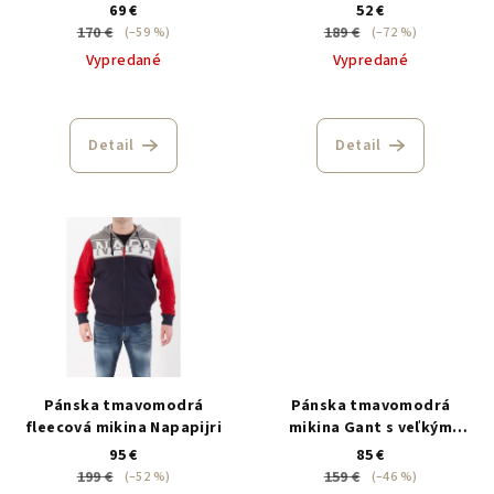
69 €
52 €
170 €
189 €
(–59 %)
(–72 %)
Vypredané
Vypredané
Detail
Detail
Pánska tmavomodrá
Pánska tmavomodrá
fleecová mikina Napapijri
mikina Gant s veľkým
nápisom
95 €
85 €
199 €
159 €
(–52 %)
(–46 %)