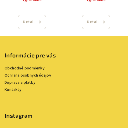
Detail
Detail
Z
á
p
Informácie pre vás
ä
Obchodné podmienky
t
Ochrana osobných údajov
i
Doprava a platby
e
Kontakty
Instagram