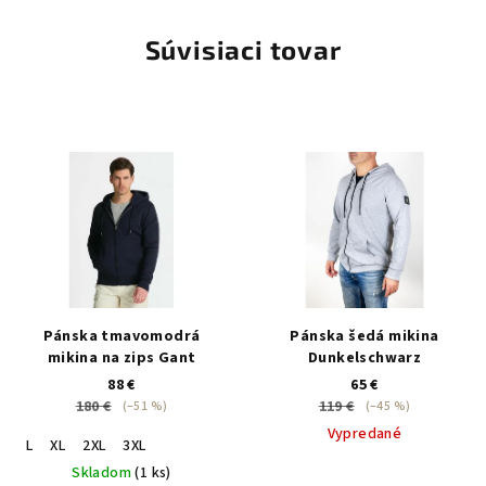
Súvisiaci tovar
Pánska tmavomodrá
Pánska šedá mikina
mikina na zips Gant
Dunkelschwarz
88 €
65 €
180 €
119 €
(–51 %)
(–45 %)
Vypredané
L
XL
2XL
3XL
Skladom
(1 ks)