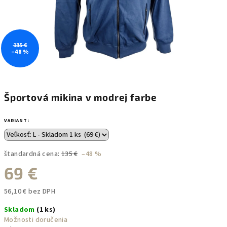
135 €
–48 %
Športová mikina v modrej farbe
VARIANT:
štandardná cena:
135 €
–48 %
69 €
56,10 € bez DPH
Jednotková
Skladom
(1 ks)
cena:
Možnosti doručenia