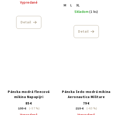
Vypredané
M
L
XL
Skladom
(1 ks)
Detail
Detail
Pánska modrá fleecová
Pánska šedo-modrá mikina
mikina Napapijri
Aeronautica Militare
85 €
79 €
199 €
219 €
(–57 %)
(–63 %)
Vypredané
Vypredané