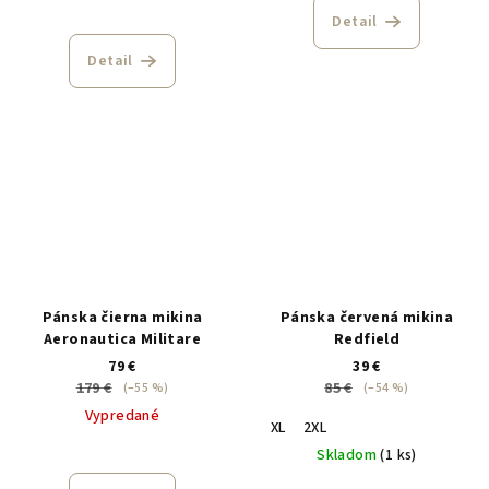
Detail
Detail
Pánska čierna mikina
Pánska červená mikina
Aeronautica Militare
Redfield
79 €
39 €
179 €
85 €
(–55 %)
(–54 %)
Vypredané
XL
2XL
Skladom
(1 ks)