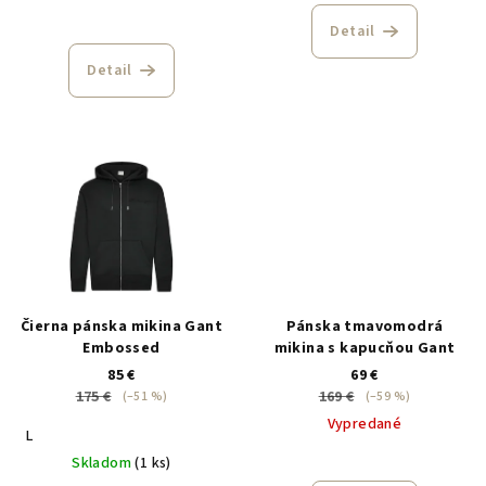
Detail
Detail
Čierna pánska mikina Gant
Pánska tmavomodrá
Embossed
mikina s kapucňou Gant
85 €
69 €
175 €
169 €
(–51 %)
(–59 %)
Vypredané
L
Skladom
(1 ks)