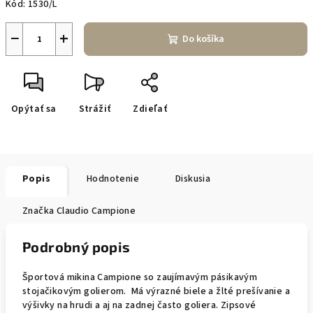
Kód:
1530/L
−
+
Do košíka
Opýtať sa
Strážiť
Zdieľať
Popis
Hodnotenie
Diskusia
Značka
Claudio Campione
Podrobný popis
Športová mikina Campione so zaujímavým pásikavým
stojačikovým golierom. Má výrazné biele a žlté prešívanie a
výšivky na hrudi a aj na zadnej často goliera. Zipsové