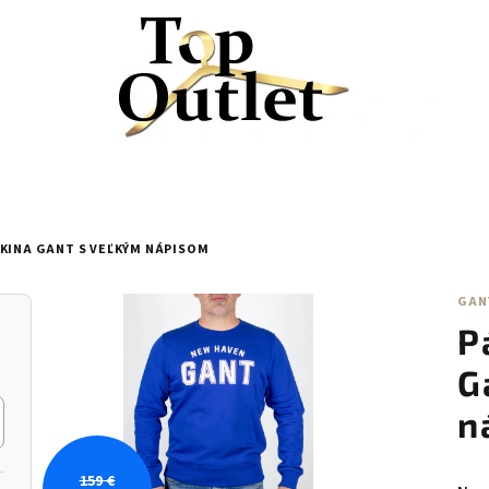
KINA GANT S VEĽKÝM NÁPISOM
GAN
P
G
n
159 €