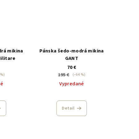
rá mikina
Pánska šedo-modrá mikina
ilitare
GANT
70 €
195 €
 %)
(–64 %)
né
Vypredané
Detail