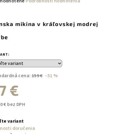
emerné
hodnotené
Podrobnosti hodnotenia
notenie
duktu
nska mikina v kráľovskej modrej
rbe
zdičiek.
IANT:
ndardná cena:
159 €
–51 %
7 €
60 € bez DPH
notková
a:
ľte variant
nosti doručenia