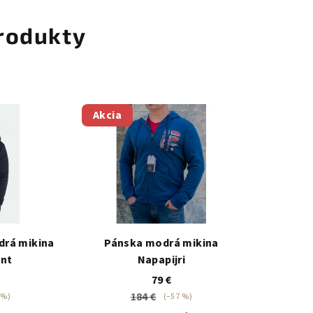
rodukty
Akcia
rá mikina
Pánska modrá mikina
ant
Napapijri
79 €
184 €
 %)
(–57 %)