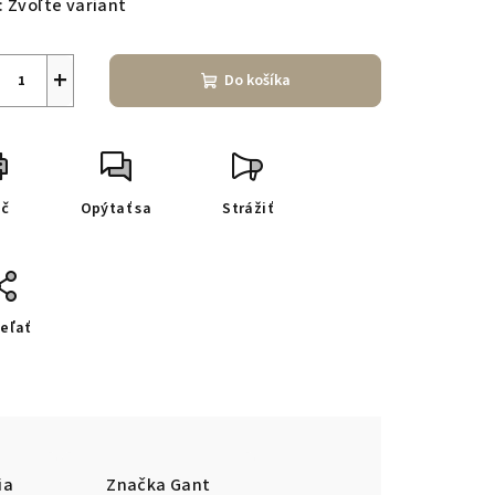
:
Zvoľte variant
+
Do košíka
ač
Opýtať sa
Strážiť
eľať
ia
Značka
Gant