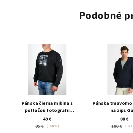
Podobné p
Pánska čierna mikina s
Pánska tmavomod
potlačou fotografii
na zips G
Dunkelschwarz
49 €
88 €
95 €
180 €
(–48 %)
(–51