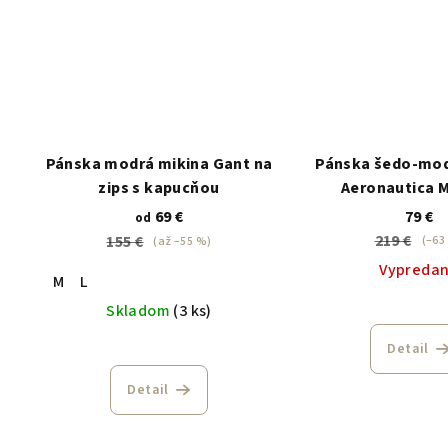
Pánska modrá mikina Gant na
Pánska šedo-mod
zips s kapucňou
Aeronautica M
69 €
79 €
od
219 €
155 €
(–63
(až –55 %)
Vypreda
M
L
Skladom
(3 ks)
Detail
Detail