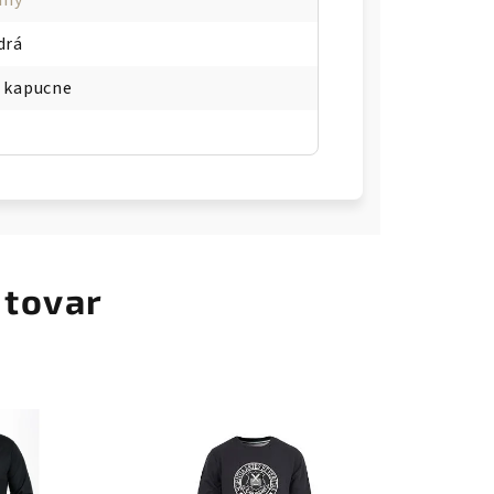
iny
drá
 kapucne
 tovar