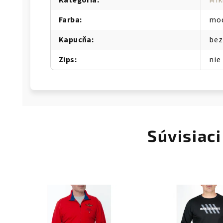
Kategória
:
Mik
Farba
:
mo
Kapucňa
:
bez
Zips
:
nie
Súvisiaci