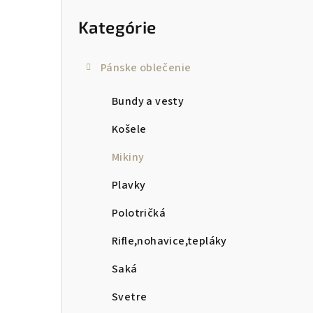
kategórie
p
Kategórie
a
n
Pánske oblečenie
e
Bundy a vesty
l
Košele
Mikiny
Plavky
Polotričká
Rifle,nohavice,tepláky
Saká
Svetre