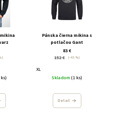
 mikina
Pánska čierna mikina s
warz
potlačou Gant
83 €
152 €
%)
(–45 %)
XL
 ks)
Skladom
(1 ks)
Detail