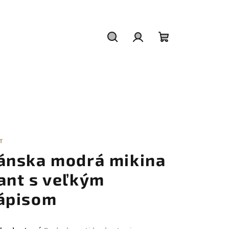
Hľadať
Prihlásenie
Nákupný
košík
T
ánska modrá mikina
ant s veľkým
ápisom