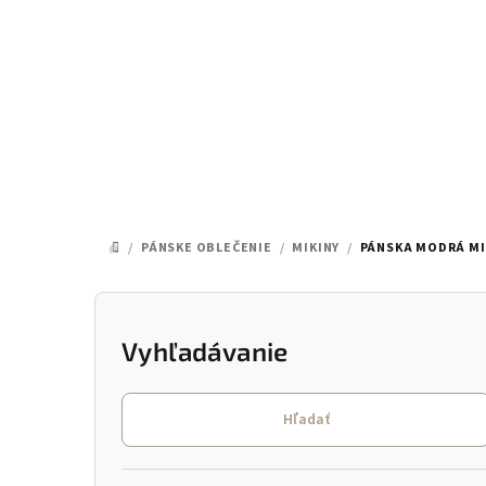
Prejsť
na
obsah
/
PÁNSKE OBLEČENIE
/
MIKINY
/
PÁNSKA MODRÁ MI
DOMOV
B
o
Vyhľadávanie
č
Hľadať
n
ý
Preskočiť