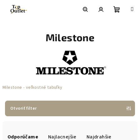
Prejsť
na
obsah
Nákupn
Hľadať
Prihlásenie
Milestone
košík
Milestone - veľkostné tabuľky
Otvoriť filter
R
a
Odporúčame
Najlacnejšie
Najdrahšie