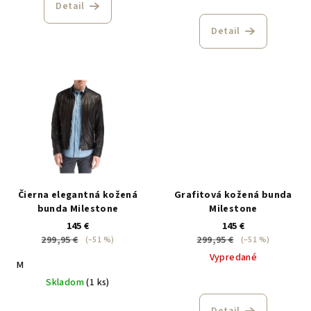
o
Detail
v
Detail
Čierna elegantná kožená
Grafitová kožená bunda
bunda Milestone
Milestone
145 €
145 €
299,95 €
299,95 €
(–51 %)
(–51 %)
Vypredané
M
Skladom
(1 ks)
Detail