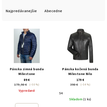
d
e
Najpredávanejšie
Abecedne
n
i
V
e
ý
p
p
r
i
o
s
d
p
u
r
Pánska zimná bunda
Pánska kožená bunda
k
o
Milestone
Milestone Nilo
t
89 €
179 €
d
o
179,90 €
390 €
(–50 %)
(–54 %)
u
v
Vypredané
54
k
Skladom
(1 ks)
t