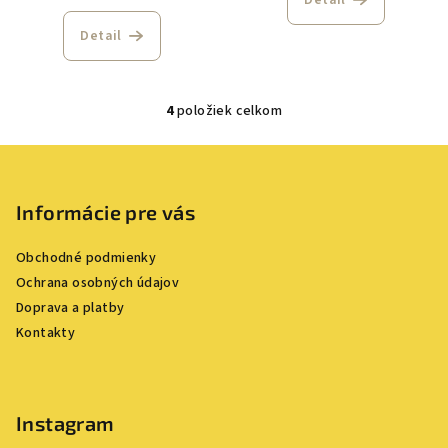
Detail
4
položiek celkom
O
v
Z
l
á
á
p
Informácie pre vás
d
a
ä
c
Obchodné podmienky
t
i
Ochrana osobných údajov
i
e
Doprava a platby
e
p
Kontakty
r
v
k
y
Instagram
v