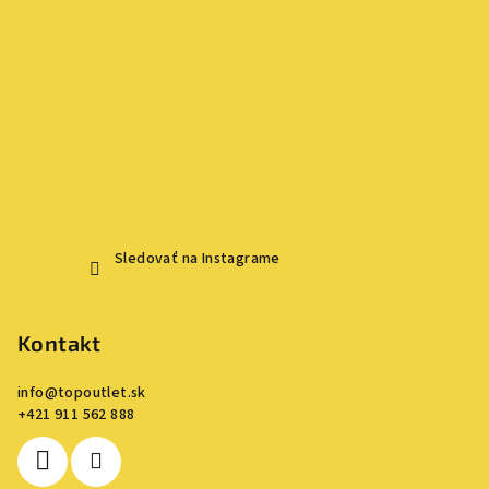
ý
p
i
s
u
Sledovať na Instagrame
Kontakt
info
@
topoutlet.sk
+421 911 562 888