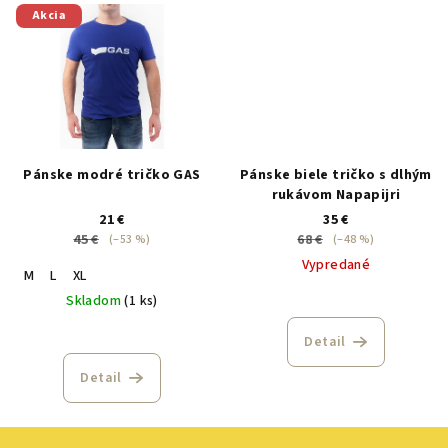
Akcia
Pánske modré tričko GAS
Pánske biele tričko s dlhým
rukávom Napapijri
21 €
35 €
45 €
68 €
(–53 %)
(–48 %)
Vypredané
M
L
XL
Skladom
(1 ks)
Detail
Detail
Z