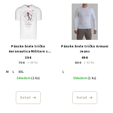
Pánske biele tričko
Pánske biele tričko Armani
Aeronautica Militare s
Jeans
potlačou koňa
39 €
49 €
75 €
85 €
(–48 %)
(–42 %)
M
L
XXL
L
Skladom
(2 ks)
Skladom
(1 ks)
Detail
Detail