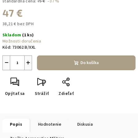
štandardná cena:
75 €
–37 %
47 €
38,21 € bez DPH
Jednotková
Skladom
(1 ks)
cena:
Možnosti doručenia
Kód:
73062 B/XXL
−
+
Do košíka
Opýtať sa
Strážiť
Zdieľať
Popis
Hodnotenie
Diskusia