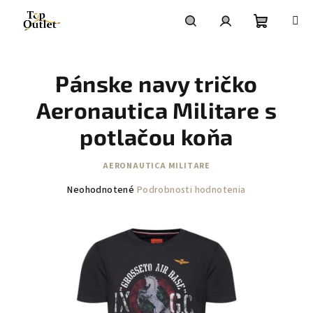
Prejsť
na
obsah
Nákupn
Hľadať
Prihlásenie
Pánske navy tričko
košík
Aeronautica Militare s
potlačou koňa
AERONAUTICA MILITARE
Priemerné
Neohodnotené
Podrobnosti hodnotenia
hodnotenie
produktu
je
0,0
z
5
hviezdičiek.