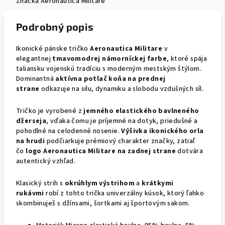
Značka
Aeronautica Militare
Podrobný popis
Ikonické pánske tričko
Aeronautica Militare
v
elegantnej
tmavomodrej námorníckej farbe
, ktoré spája
taliansku vojenskú tradíciu s moderným mestským štýlom.
Dominantná
aktívna potlač koňa na prednej
strane
odkazuje na silu, dynamiku a slobodu vzdušných síl.
Tričko je vyrobené z
jemného elastického bavlneného
džerseja
, vďaka čomu je príjemné na dotyk, priedušné a
pohodlné na celodenné nosenie.
Výšivka ikonického orla
na hrudi
podčiarkuje prémiový charakter značky, zatiaľ
čo
logo Aeronautica Militare na zadnej strane
dotvára
autentický vzhľad.
Klasický strih s
okrúhlym výstrihom
a
krátkymi
rukávmi
robí z tohto trička univerzálny kúsok, ktorý ľahko
skombinuješ s džínsami, šortkami aj športovým sakom.