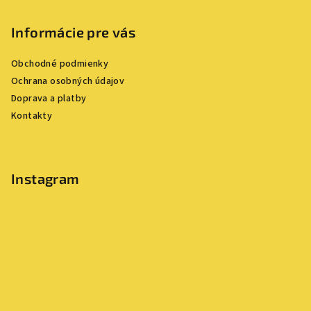
á
p
Informácie pre vás
ä
Obchodné podmienky
t
Ochrana osobných údajov
i
Doprava a platby
e
Kontakty
Instagram