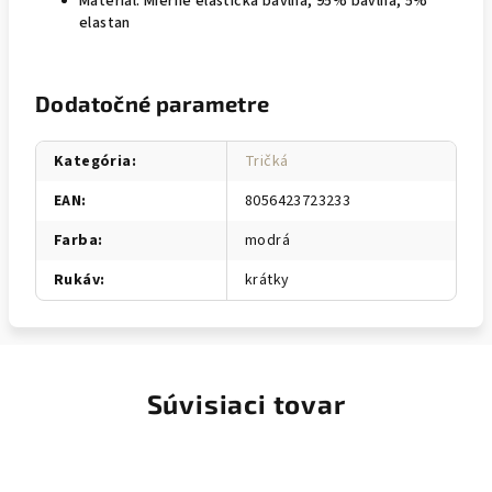
Materiál: Mierne elastická bavlna, 95% bavlna, 5%
elastan
Dodatočné parametre
Kategória
:
Tričká
EAN
:
8056423723233
Farba
:
modrá
Rukáv
:
krátky
Súvisiaci tovar