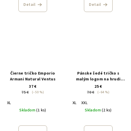
Detail
Detail
Čierne tričko Emporio
Pánske šedé tričko s
Armani Natural Ventus
malým logom na hrudi
Aeronautica Militare
37 €
25 €
75 €
70 €
(–50 %)
(–64 %)
XL
XL
XXL
Skladom
(1 ks)
Skladom
(2 ks)