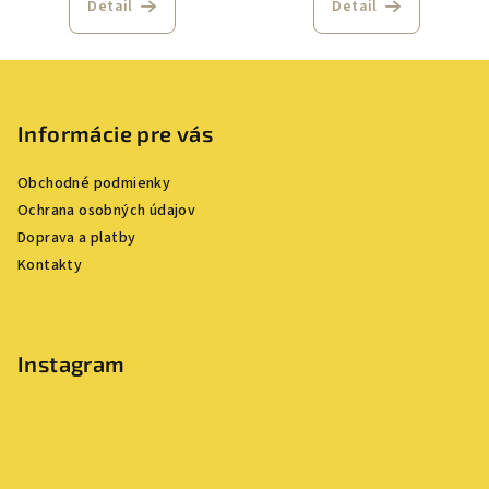
Detail
Detail
Z
á
p
Informácie pre vás
ä
Obchodné podmienky
t
Ochrana osobných údajov
i
Doprava a platby
e
Kontakty
Instagram