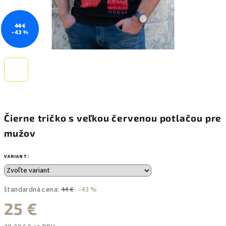
44 €
–43 %
Čierne tričko s veľkou červenou potlačou pre
mužov
VARIANT:
štandardná cena:
44 €
–43 %
25 €