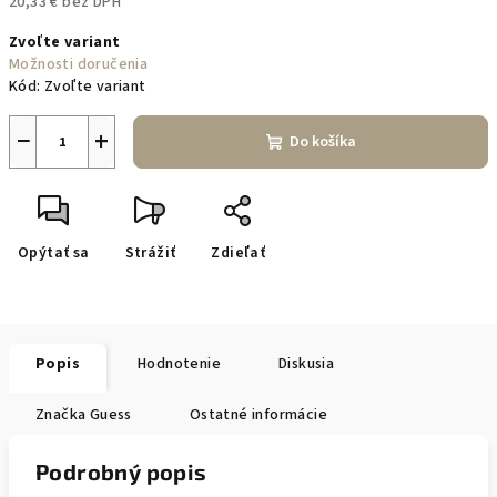
20,33 € bez DPH
Jednotková
Zvoľte variant
cena:
Možnosti doručenia
Kód:
Zvoľte variant
−
+
Do košíka
Opýtať sa
Strážiť
Zdieľať
Popis
Hodnotenie
Diskusia
Značka
Guess
Ostatné informácie
Podrobný popis