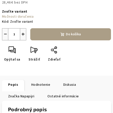
28,46 € bez DPH
Jednotková
Zvoľte variant
cena:
Možnosti doručenia
Kód:
Zvoľte variant
−
+
Do košíka
Opýtať sa
Strážiť
Zdieľať
Popis
Hodnotenie
Diskusia
Značka
Napapijri
Ostatné informácie
Podrobný popis