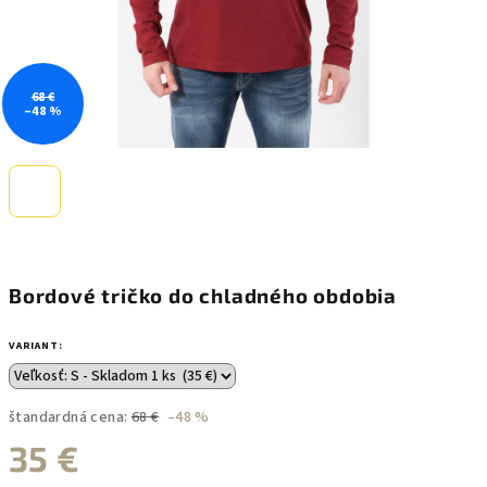
68 €
–48 %
Bordové tričko do chladného obdobia
VARIANT:
štandardná cena:
68 €
–48 %
35 €