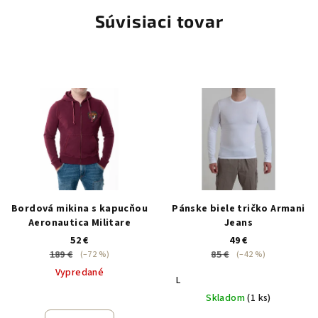
Súvisiaci tovar
Bordová mikina s kapucňou
Pánske biele tričko Armani
Aeronautica Militare
Jeans
52 €
49 €
189 €
85 €
(–72 %)
(–42 %)
Vypredané
L
Skladom
(1 ks)