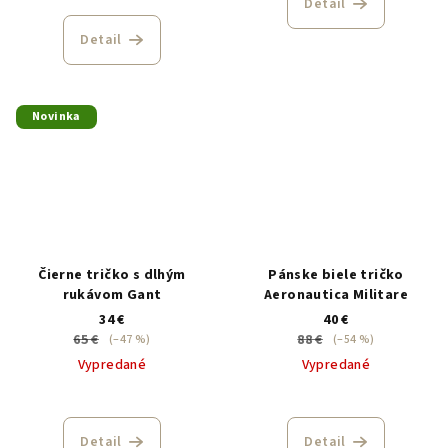
Detail
Detail
Novinka
Čierne tričko s dlhým
Pánske biele tričko
rukávom Gant
Aeronautica Militare
34 €
40 €
65 €
88 €
(–47 %)
(–54 %)
Vypredané
Vypredané
Detail
Detail