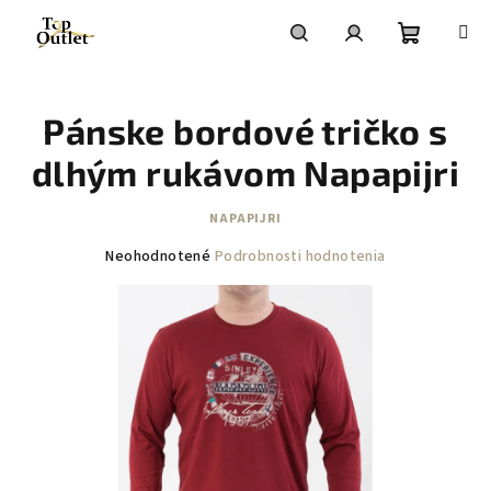
Prejsť
na
obsah
Nákupn
Hľadať
Prihlásenie
Pánske bordové tričko s
košík
dlhým rukávom Napapijri
NAPAPIJRI
Priemerné
Neohodnotené
Podrobnosti hodnotenia
hodnotenie
produktu
je
0,0
z
5
hviezdičiek.