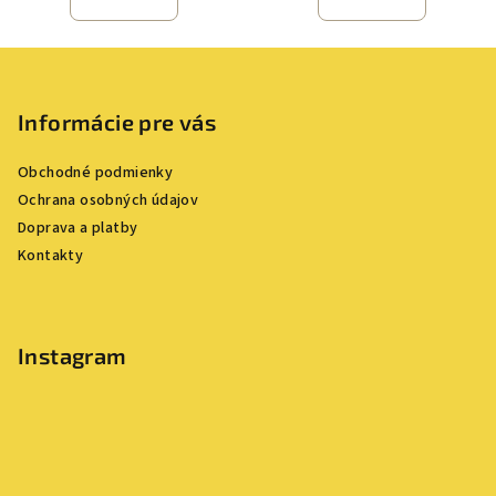
Z
á
p
Informácie pre vás
ä
Obchodné podmienky
t
Ochrana osobných údajov
i
Doprava a platby
e
Kontakty
Instagram