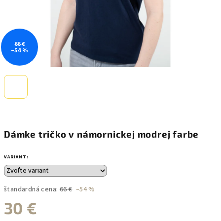
66 €
–54 %
Dámke tričko v námornickej modrej farbe
VARIANT:
štandardná cena:
66 €
–54 %
30 €