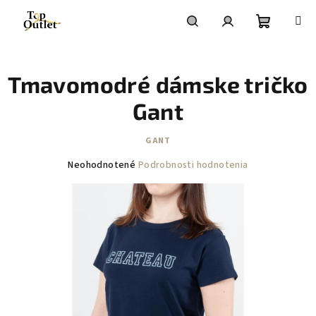
Prejsť
na
obsah
Nákupn
Hľadať
Prihlásenie
Tmavomodré dámske tričko
košík
Gant
GANT
Priemerné
Neohodnotené
Podrobnosti hodnotenia
hodnotenie
produktu
je
0,0
z
5
hviezdičiek.