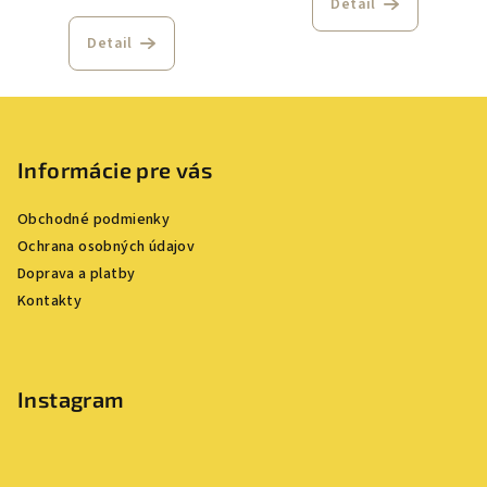
Detail
Detail
Z
á
p
Informácie pre vás
ä
Obchodné podmienky
t
Ochrana osobných údajov
i
Doprava a platby
e
Kontakty
Instagram