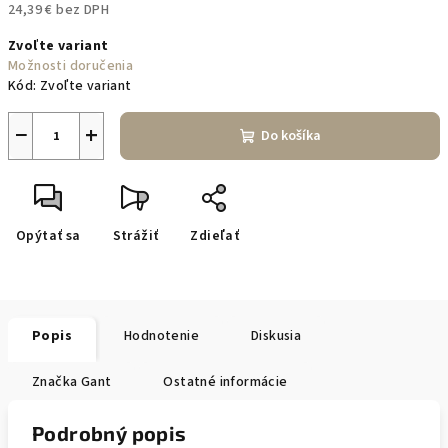
24,39 € bez DPH
Jednotková
Zvoľte variant
cena:
Možnosti doručenia
Kód:
Zvoľte variant
−
+
Do košíka
Opýtať sa
Strážiť
Zdieľať
Popis
Hodnotenie
Diskusia
Značka
Gant
Ostatné informácie
Podrobný popis