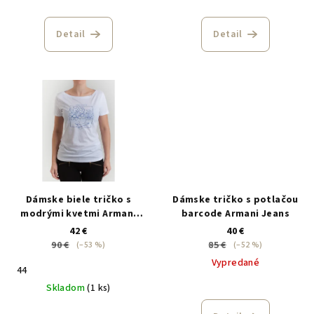
Detail
Detail
Dámske biele tričko s
Dámske tričko s potlačou
modrými kvetmi Armani
barcode Armani Jeans
Jeans
42 €
40 €
90 €
85 €
(–53 %)
(–52 %)
Vypredané
44
Skladom
(1 ks)