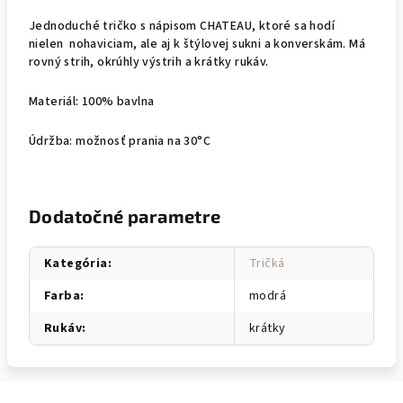
Jednoduché tričko s nápisom CHATEAU, ktoré sa hodí
nielen nohaviciam, ale aj k štýlovej sukni a konverskám. Má
rovný strih, okrúhly výstrih a krátky rukáv.
Materiál: 100% bavlna
Údržba: možnosť prania na 30°C
Dodatočné parametre
Kategória
:
Tričká
Farba
:
modrá
Rukáv
:
krátky