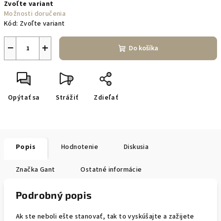
Zvoľte variant
cena:
Možnosti doručenia
Kód:
Zvoľte variant
−
+
Do košíka
Opýtať sa
Strážiť
Zdieľať
Popis
Hodnotenie
Diskusia
Značka
Gant
Ostatné informácie
Podrobný popis
Ak ste neboli ešte stanovať, tak to vyskúšajte a zažijete