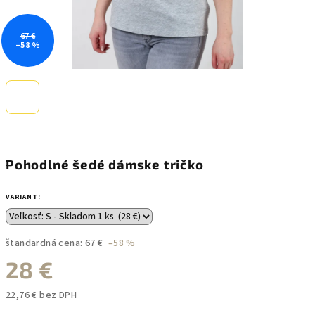
67 €
–58 %
Pohodlné šedé dámske tričko
VARIANT:
štandardná cena:
67 €
–58 %
28 €
22,76 € bez DPH
Jednotková