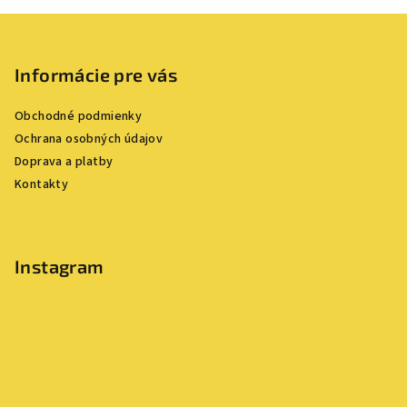
Z
á
p
Informácie pre vás
ä
Obchodné podmienky
t
Ochrana osobných údajov
i
Doprava a platby
e
Kontakty
Instagram