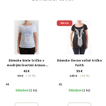
Akcia
Dámske biele tričko s
Dámske čierne voľné tričko
modrými kvetmi Armani
Faith
Jeans
42 €
55 €
90 €
149 €
(–53 %)
(–63 %)
44
XS
Skladom
(1 ks)
Skladom
(1 ks)