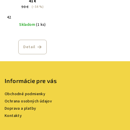
41 €
90 €
(–54 %)
42
Skladom
(1 ks)
Detail
Z
á
p
Informácie pre vás
ä
Obchodné podmienky
t
Ochrana osobných údajov
i
Doprava a platby
e
Kontakty