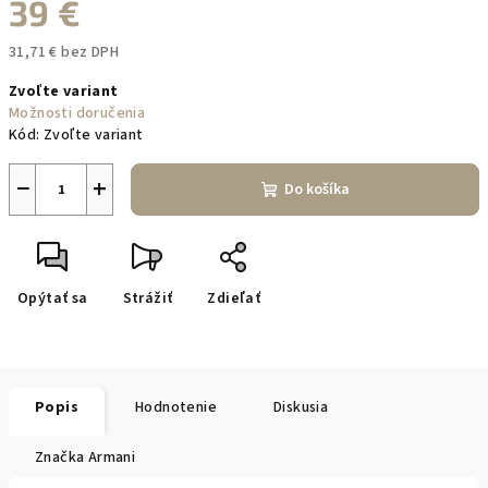
39 €
31,71 € bez DPH
Jednotková
Zvoľte variant
cena:
Možnosti doručenia
Kód:
Zvoľte variant
−
+
Do košíka
Opýtať sa
Strážiť
Zdieľať
Popis
Hodnotenie
Diskusia
Značka
Armani