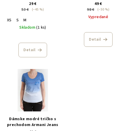
29 €
49 €
53 €
98 €
(–45 %)
(–50 %)
Vypredané
XS
S
M
Skladom
(1 ks)
Detail
Detail
Dámske modré tričko s
prechodom Armani Jeans