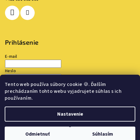
Prihlásenie
E-mail
Heslo
Tento web používa súbory cookie
🍪
. Ďalším
Prihlásiť sa
prechádzaním tohto webu vyjadrujete súhlas s ich
používaním.
Nová registrácia
Zabudnuté heslo
Nastavenie
Copyright 2026
TOP OUTLET
. Všetky práva vyhradené.
Upraviť
nastavenie cookies
Odmietnuť
Súhlasím