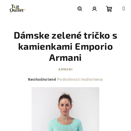
Prejsť
na
obsah
Nákupn
Hľadať
Prihlásenie
Dámske zelené tričko s
košík
kamienkami Emporio
Armani
ARMANI
Priemerné
Neohodnotené
Podrobnosti hodnotenia
hodnotenie
produktu
je
0,0
z
5
hviezdičiek.