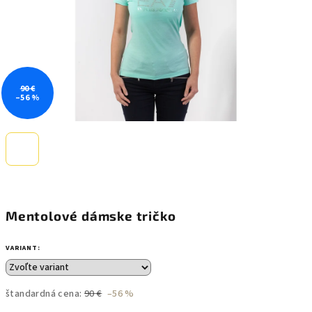
90 €
–56 %
Mentolové dámske tričko
VARIANT:
štandardná cena:
90 €
–56 %