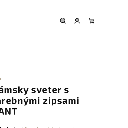
Hľadať
Prihlásenie
Nákupný
košík
T
ámsky sveter s
arebnými zipsami
ANT