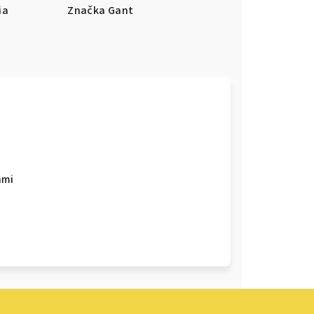
ia
Značka
Gant
hmi