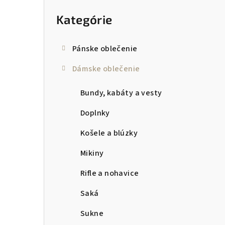
kategórie
p
Kategórie
a
n
Pánske oblečenie
e
Dámske oblečenie
l
Bundy, kabáty a vesty
Doplnky
Košele a blúzky
Mikiny
Rifle a nohavice
Saká
Sukne