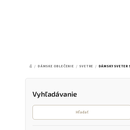
Prejsť
na
obsah
/
DÁMSKE OBLEČENIE
/
SVETRE
/
DÁMSKY SVETER 
DOMOV
B
o
Vyhľadávanie
č
Hľadať
n
ý
Preskočiť