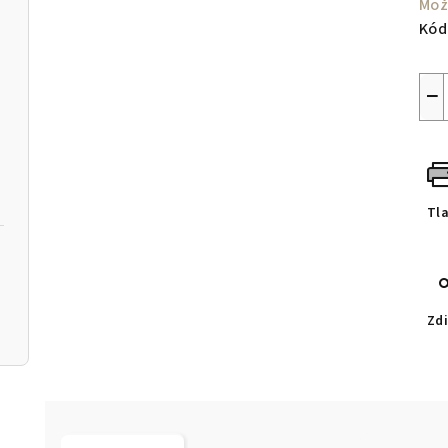
Mož
Kód
−
Tl
Zdi