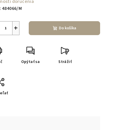
nosti doručenia
:
484066/M
+
Do košíka
ač
Opýtať sa
Strážiť
eľať