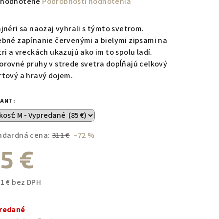
emerné
hodnotené
Podrobnosti hodnotenia
notenie
duktu
ajnéri sa naozaj vyhrali s týmto svetrom.
ebné zapínanie červenými a bielymi zipsami na
tri a vreckách ukazujú ako im to spolu ladí.
orovné pruhy v strede svetra dopĺňajú celkový
rtový a hravý dojem.
zdičiek.
IANT:
ndardná cena:
311 €
–72 %
5 €
11 € bez DPH
notková
a:
redané