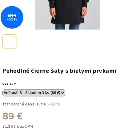
189 €
–52 %
Pohodlné čierne šaty s bielymi prvkami
VARIANT:
štandardná cena:
189 €
–52 %
89 €
72,36 € bez DPH
Jednotková