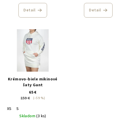
Detail
Detail
Krémovo-biele mikinové
šaty Gant
65 €
159 €
(–59 %)
XS
S
Skladom
(3 ks)