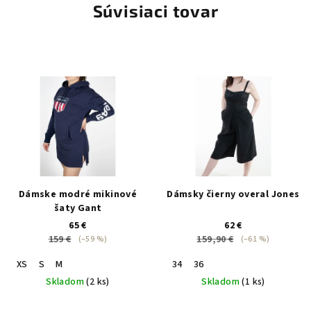
Súvisiaci tovar
Dámske modré mikinové
Dámsky čierny overal Jones
šaty Gant
65 €
62 €
159 €
159,90 €
(–59 %)
(–61 %)
XS
S
M
34
36
Skladom
(2 ks)
Skladom
(1 ks)