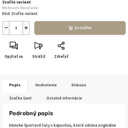
Zvoľte variant
cena:
Možnosti doručenia
Kód:
Zvoľte variant
−
+
Do košíka
Opýtať sa
Strážiť
Zdieľať
Popis
Hodnotenie
Diskusia
Značka
Gant
Ostatné informácie
Podrobný popis
Dámske športové šaty s kapucňou, ktoré zdobia originálne