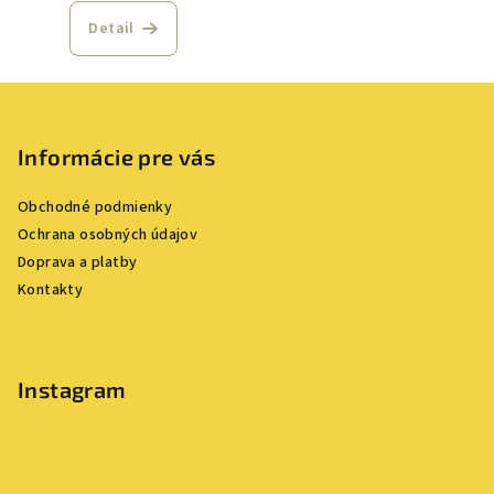
Detail
Z
á
p
Informácie pre vás
ä
Obchodné podmienky
t
Ochrana osobných údajov
i
Doprava a platby
e
Kontakty
Instagram