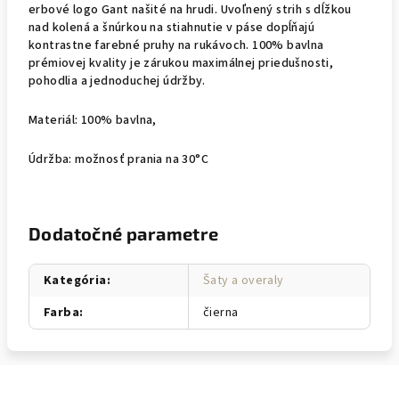
erbové logo Gant našité na hrudi. Uvoľnený strih s dĺžkou
nad kolená a šnúrkou na stiahnutie v páse dopĺňajú
kontrastne farebné pruhy na rukávoch. 100% bavlna
prémiovej kvality je zárukou maximálnej priedušnosti,
pohodlia a jednoduchej údržby.
Materiál: 100% bavlna,
Údržba: možnosť prania na 30°C
Dodatočné parametre
Kategória
:
Šaty a overaly
Farba
:
čierna