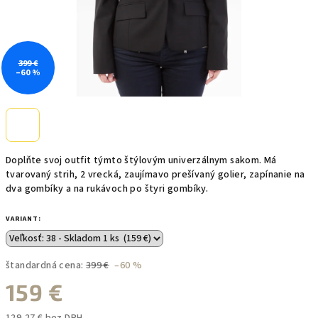
399 €
–60 %
Doplňte svoj outfit týmto štýlovým univerzálnym sakom. Má
tvarovaný strih, 2 vrecká, zaujímavo prešívaný golier, zapínanie na
dva gombíky a na rukávoch po štyri gombíky.
VARIANT:
štandardná cena:
399 €
–60 %
159 €