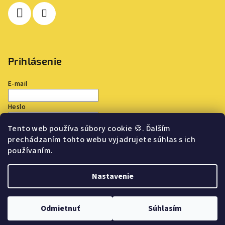
Prihlásenie
E-mail
Heslo
Tento web používa súbory cookie
🍪
. Ďalším
Prihlásiť sa
prechádzaním tohto webu vyjadrujete súhlas s ich
používaním.
Nová registrácia
Zabudnuté heslo
Nastavenie
Copyright 2026
TOP OUTLET
. Všetky práva vyhradené.
Upraviť
nastavenie cookies
Odmietnuť
Súhlasím
Vytvoril Shoptet