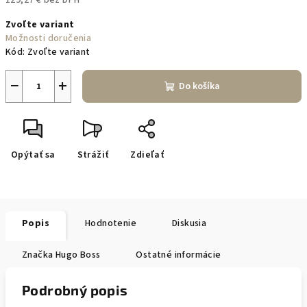
129,27 € bez DPH
Jednotková
Zvoľte variant
cena:
Možnosti doručenia
Kód:
Zvoľte variant
−
+
Do košíka
Opýtať sa
Strážiť
Zdieľať
Popis
Hodnotenie
Diskusia
Značka
Hugo Boss
Ostatné informácie
Podrobný popis