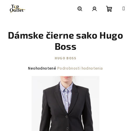
Prejsť
na
obsah
Nákupn
Hľadať
Prihlásenie
Dámske čierne sako Hugo
košík
Boss
HUGO BOSS
Priemerné
Neohodnotené
Podrobnosti hodnotenia
hodnotenie
produktu
je
0,0
z
5
hviezdičiek.