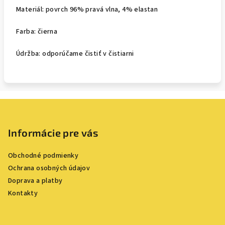
Materiál: povrch 96% pravá vlna, 4% elastan
Farba: čierna
Údržba: odporúčame čistiť v čistiarni
Z
á
p
Informácie pre vás
ä
Obchodné podmienky
t
Ochrana osobných údajov
i
Doprava a platby
e
Kontakty