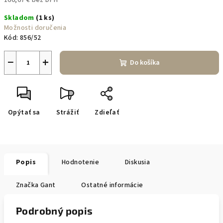
166,67 € bez DPH
Jednotková
Skladom
(1 ks)
cena:
Možnosti doručenia
Kód:
856/52
−
+
Do košíka
Opýtať sa
Strážiť
Zdieľať
Popis
Hodnotenie
Diskusia
Značka
Gant
Ostatné informácie
Podrobný popis