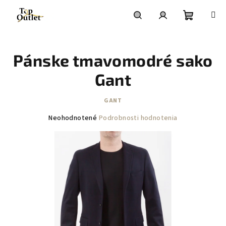
Prejsť
na
obsah
Nákupn
Hľadať
Prihlásenie
Pánske tmavomodré sako
košík
Gant
GANT
Priemerné
Neohodnotené
Podrobnosti hodnotenia
hodnotenie
produktu
je
0,0
z
5
hviezdičiek.