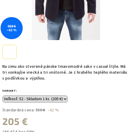
550 €
–62 %
Na zimu ako stvorené pánske tmavomodré sako v casual štýle. Má
tri vonkajšie vrecká a tri vnútorné. Je z hrubého teplého materiálu
s podšívkou a výplňou.
VARIANT:
štandardná cena:
550 €
–62 %
205 €