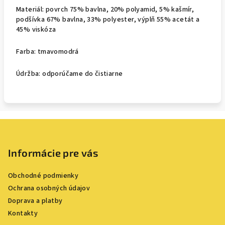
Materiál: povrch 75% bavlna, 20% polyamid, 5% kašmír,
podšívka 67% bavlna, 33% polyester, výplň 55% acetát a
45% viskóza
Farba: tmavomodrá
Údržba: odporúčame do čistiarne
Z
á
p
Informácie pre vás
ä
Obchodné podmienky
t
Ochrana osobných údajov
i
Doprava a platby
e
Kontakty