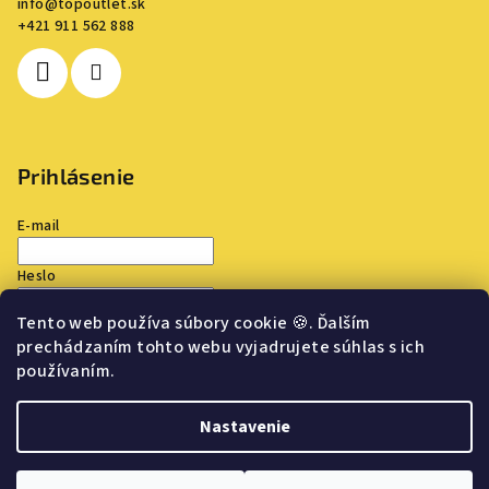
info
@
topoutlet.sk
+421 911 562 888
Prihlásenie
E-mail
Heslo
Tento web používa súbory cookie
🍪
. Ďalším
Prihlásiť sa
prechádzaním tohto webu vyjadrujete súhlas s ich
používaním.
Nová registrácia
Zabudnuté heslo
Nastavenie
Copyright 2026
TOP OUTLET
. Všetky práva vyhradené.
Upraviť
nastavenie cookies