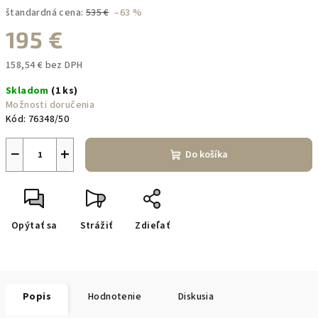
štandardná cena:
535 €
–63 %
195 €
158,54 € bez DPH
Jednotková
Skladom
(1 ks)
cena:
Možnosti doručenia
Kód:
76348/50
−
+
Do košíka
Opýtať sa
Strážiť
Zdieľať
Popis
Hodnotenie
Diskusia