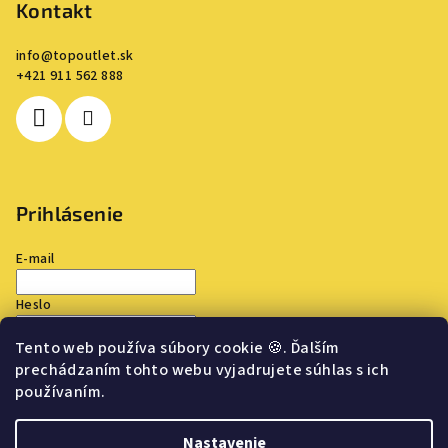
Kontakt
info
@
topoutlet.sk
+421 911 562 888
Prihlásenie
E-mail
Heslo
Tento web používa súbory cookie
🍪
. Ďalším
Prihlásiť sa
prechádzaním tohto webu vyjadrujete súhlas s ich
používaním.
Nová registrácia
Zabudnuté heslo
Nastavenie