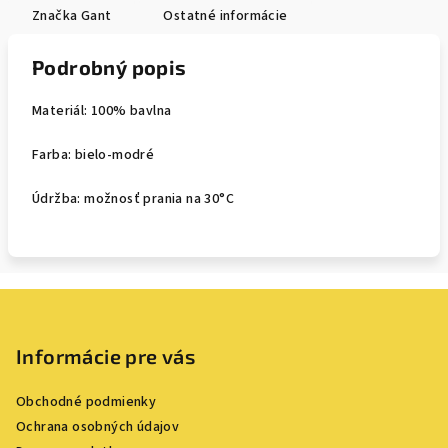
Značka
Gant
Ostatné informácie
Podrobný popis
Materiál: 100% bavlna
Farba: bielo-modré
Údržba: možnosť prania na 30°C
Z
á
p
Informácie pre vás
ä
Obchodné podmienky
t
Ochrana osobných údajov
i