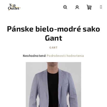
Prejsť
na
obsah
Nákupn
Hľadať
Prihlásenie
Pánske bielo-modré sako
košík
Gant
GANT
Priemerné
Neohodnotené
Podrobnosti hodnotenia
hodnotenie
produktu
je
0,0
z
5
hviezdičiek.