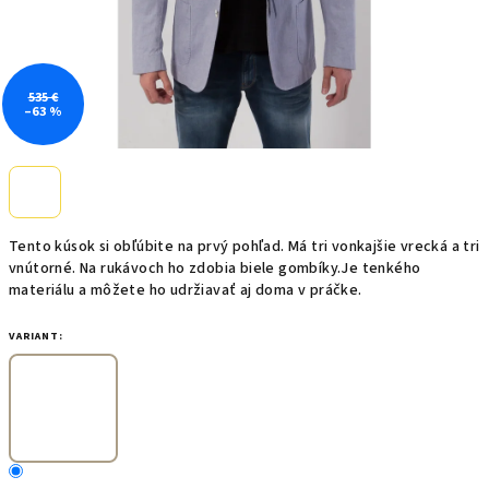
535 €
–63 %
Tento kúsok si obľúbite na prvý pohľad. Má tri vonkajšie vrecká a tri
vnútorné. Na rukávoch ho zdobia biele gombíky.Je tenkého
materiálu a môžete ho udržiavať aj doma v práčke.
VARIANT: