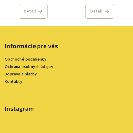
Detail
Detail
Z
á
p
Informácie pre vás
ä
Obchodné podmienky
t
Ochrana osobných údajov
i
Doprava a platby
e
Kontakty
Instagram