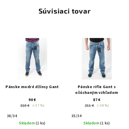
Súvisiaci tovar
Pánske modré džínsy Gant
Pánske rifle Gant s
ošúchaným vzhľadom
90 €
87 €
210 €
211 €
(–57 %)
(–58 %)
38/34
35/34
Skladom
(1 ks)
Skladom
(1 ks)