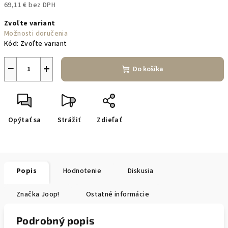
69,11 € bez DPH
Jednotková
Zvoľte variant
cena:
Možnosti doručenia
Kód:
Zvoľte variant
−
+
Do košíka
Opýtať sa
Strážiť
Zdieľať
Popis
Hodnotenie
Diskusia
Značka
Joop!
Ostatné informácie
Podrobný popis