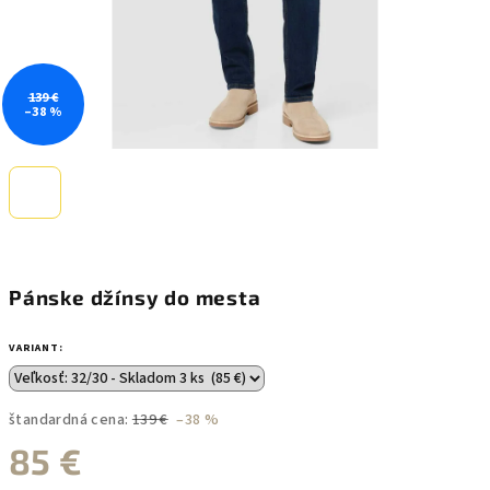
139 €
–38 %
Pánske džínsy do mesta
VARIANT:
štandardná cena:
139 €
–38 %
85 €