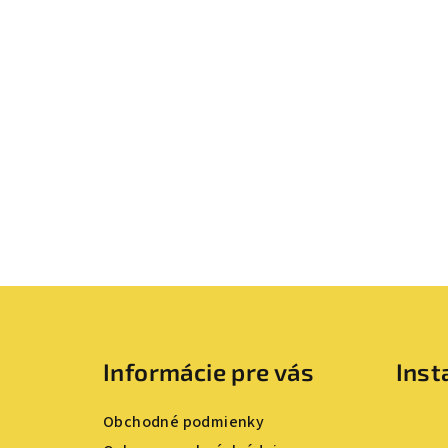
Z
á
Informácie pre vás
Ins
p
ä
Obchodné podmienky