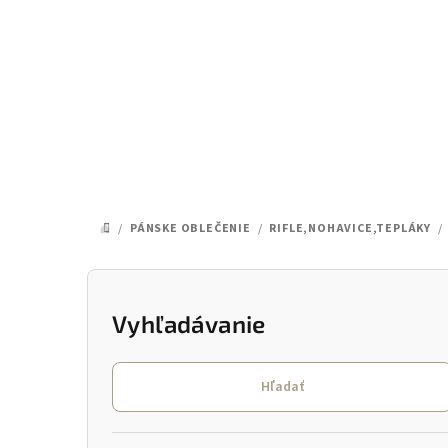
Prejsť
na
obsah
/
PÁNSKE OBLEČENIE
/
RIFLE,NOHAVICE,TEPLÁKY
/
DOMOV
B
o
Vyhľadávanie
č
Hľadať
n
ý
Preskočiť