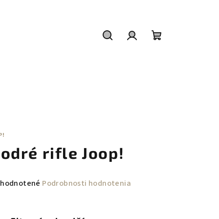
Hľadať
Prihlásenie
Nákupný
košík
P!
odré rifle Joop!
emerné
hodnotené
Podrobnosti hodnotenia
notenie
duktu