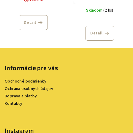
L
Skladom
(2 ks)
Detail
Detail
Z
á
p
Informácie pre vás
ä
Obchodné podmienky
t
Ochrana osobných údajov
i
Doprava a platby
e
Kontakty
Instagram