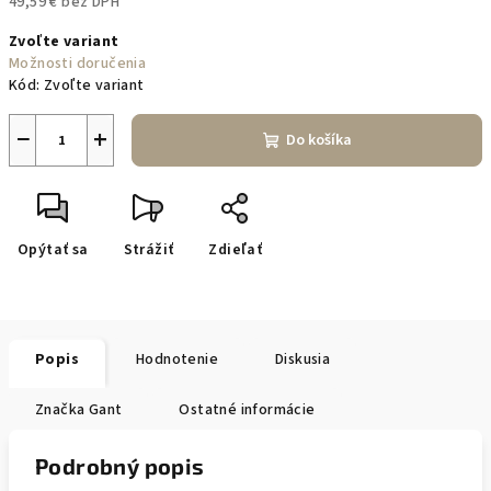
49,59 € bez DPH
Jednotková
Zvoľte variant
cena:
Možnosti doručenia
Kód:
Zvoľte variant
−
+
Do košíka
Opýtať sa
Strážiť
Zdieľať
Popis
Hodnotenie
Diskusia
Značka
Gant
Ostatné informácie
Podrobný popis