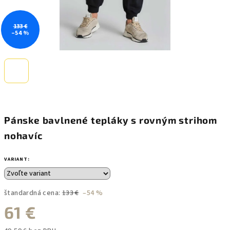
133 €
–54 %
Pánske bavlnené tepláky s rovným strihom
nohavíc
VARIANT:
štandardná cena:
133 €
–54 %
61 €