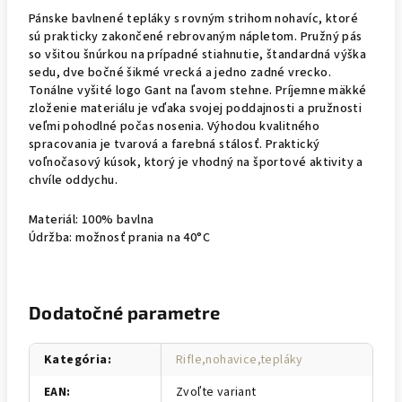
Pánske bavlnené tepláky s rovným strihom nohavíc, ktoré
sú prakticky zakončené rebrovaným nápletom. Pružný pás
so všitou šnúrkou na prípadné stiahnutie, štandardná výška
sedu, dve bočné šikmé vrecká a jedno zadné vrecko.
Tonálne vyšité logo Gant na ľavom stehne. Príjemne mäkké
zloženie materiálu je vďaka svojej poddajnosti a pružnosti
veľmi pohodlné počas nosenia. Výhodou kvalitného
spracovania je tvarová a farebná stálosť. Praktický
voľnočasový kúsok, ktorý je vhodný na športové aktivity a
chvíle oddychu.
Materiál: 100% bavlna
Údržba: možnosť prania na 40°C
Dodatočné parametre
Kategória
:
Rifle,nohavice,tepláky
EAN
:
Zvoľte variant