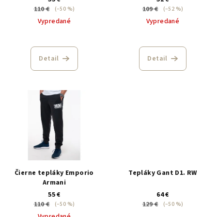
110 €
109 €
(–50 %)
(–52 %)
Vypredané
Vypredané
Detail
Detail
Čierne tepláky Emporio
Tepláky Gant D1. RW
Armani
55 €
64 €
110 €
129 €
(–50 %)
(–50 %)
Vypredané