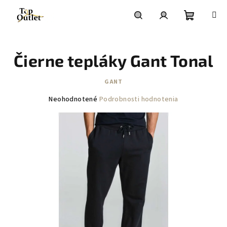
Prejsť
na
obsah
Nákupn
Hľadať
Prihlásenie
Čierne tepláky Gant Tonal
košík
GANT
Priemerné
Neohodnotené
Podrobnosti hodnotenia
hodnotenie
produktu
je
0,0
z
5
hviezdičiek.