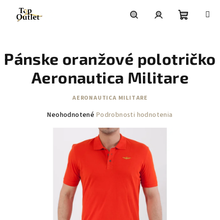
Prejsť
na
obsah
Nákupn
Hľadať
Prihlásenie
Pánske oranžové polotričko
košík
Aeronautica Militare
AERONAUTICA MILITARE
Priemerné
Neohodnotené
Podrobnosti hodnotenia
hodnotenie
produktu
je
0,0
z
5
hviezdičiek.