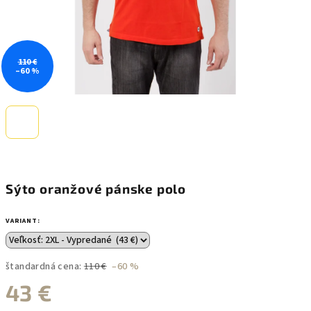
110 €
–60 %
Sýto oranžové pánske polo
VARIANT:
štandardná cena:
110 €
–60 %
43 €