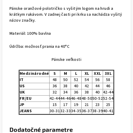
Pánske oranžové polotričko s vyšitým logom na hrudi a
krátkym rukávom. V zadnej časti pri krku sa nachádza vyšitý
názov značky.
Materiál: 100% bavlna
Údržba: možnosť prania na 40°C
Pánske veľkosti
Medzinárodné
S
M
L
XL
XXL
3XL
IT
48
50
52
54
56
58
US
36
38
40
42
44
46
UK
32
34
36
38
40
42-44
FR/EU
42-44
44-46
46-48
48-50
50-52
52-54
JP
15
17
19
21
23
25
JEANS
30-31
32-33
34-35
36-37
38-39
40-41
Dodatočné parametre