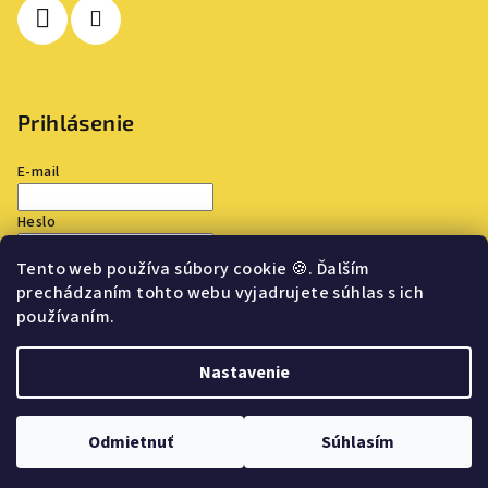
Prihlásenie
E-mail
Heslo
Tento web používa súbory cookie
🍪
. Ďalším
Prihlásiť sa
prechádzaním tohto webu vyjadrujete súhlas s ich
používaním.
Nová registrácia
Zabudnuté heslo
Nastavenie
Copyright 2026
TOP OUTLET
. Všetky práva vyhradené.
Upraviť
nastavenie cookies
Odmietnuť
Súhlasím
Vytvoril Shoptet