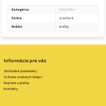
Kategória
:
Polotričká
Farba
:
oranžová
Rukáv
:
krátky
Z
á
p
Informácie pre vás
ä
Obchodné podmienky
t
Ochrana osobných údajov
i
Doprava a platby
e
Kontakty