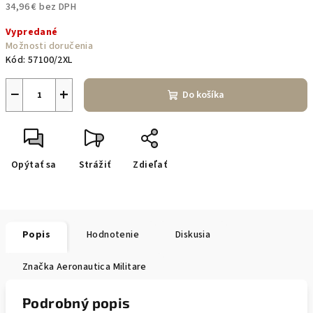
34,96 € bez DPH
Jednotková
Vypredané
cena:
Možnosti doručenia
Kód:
57100/2XL
−
+
Do košíka
Opýtať sa
Strážiť
Zdieľať
Popis
Hodnotenie
Diskusia
Značka
Aeronautica Militare
Podrobný popis