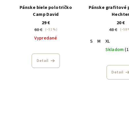
Pánske biele polotričko
Pánske grafitové 
Camp David
Hechte
29 €
20 €
60 €
48 €
(–51 %)
(–58 
Vypredané
S
M
XL
Skladom
(1
Detail
Detail