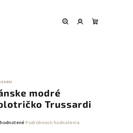
Hľadať
Prihlásenie
Nákupný
košík
SSARDI
ánske modré
olotričko Trussardi
emerné
hodnotené
Podrobnosti hodnotenia
notenie