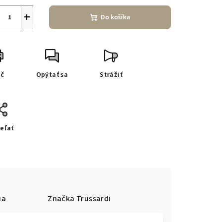
+
Do košíka
ač
Opýtať sa
Strážiť
eľať
ia
Značka
Trussardi