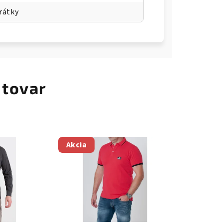
rátky
 tovar
Akcia