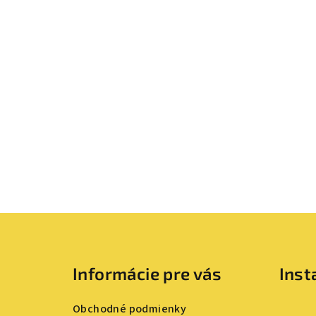
Z
á
Informácie pre vás
Ins
p
ä
Obchodné podmienky