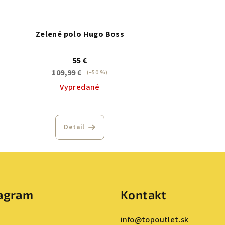
Zelené polo Hugo Boss
55 €
109,99 €
(–50 %)
Vypredané
Detail
tagram
Kontakt
info
@
topoutlet.sk