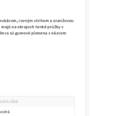
m rukávom, rovným strihom a oranžovou
c majú na okrajoch tenké prúžky v
i límca sú gumové písmena s názvom
olotričká
odrá