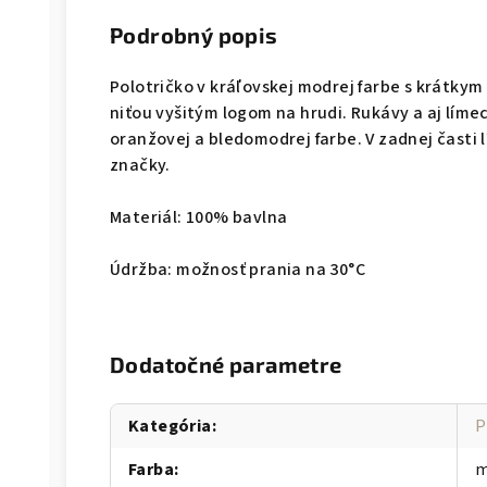
Podrobný popis
Polotričko v kráľovskej modrej farbe s krátky
niťou vyšitým logom na hrudi. Rukávy a aj líme
oranžovej a bledomodrej farbe. V zadnej čast
značky.
Materiál: 100% bavlna
Údržba: možnosť prania na 30°C
Dodatočné parametre
Kategória
:
P
Farba
:
m