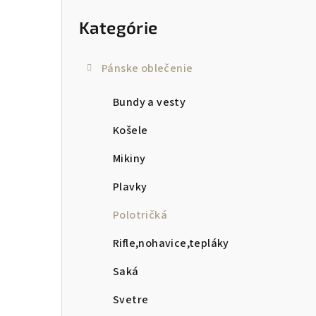
kategórie
p
Kategórie
a
n
Pánske oblečenie
e
Bundy a vesty
l
Košele
Mikiny
Plavky
Polotričká
Rifle,nohavice,tepláky
Saká
Svetre