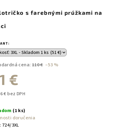
duktu
lotričko s farebnými prúžkami na
mci
zdičiek.
IANT:
ndardná cena:
110 €
–53 %
1 €
46 € bez DPH
notková
a:
ladom
(1 ks)
nosti doručenia
:
724/3XL