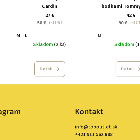
Cardin
bodkami Tommy 
27 €
42 €
58 €
90 €
(–53 %)
(–53 
M
L
M
Skladom
(2 ks)
Skladom
(1
Detail
Detail
tagram
Kontakt
info
@
topoutlet.sk
+421 911 562 888