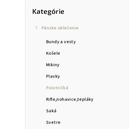
kategórie
p
Kategórie
a
n
Pánske oblečenie
e
Bundy a vesty
l
Košele
Mikiny
Plavky
Polotričká
Rifle,nohavice,tepláky
Saká
Svetre