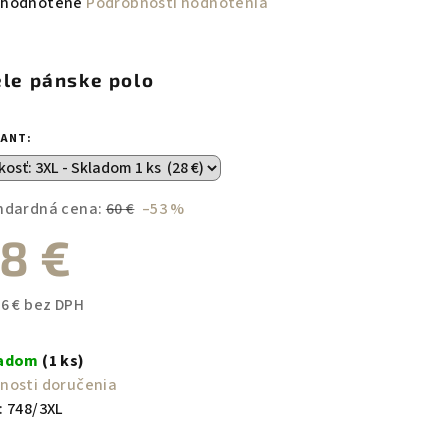
emerné
hodnotené
Podrobnosti hodnotenia
notenie
duktu
ele pánske polo
IANT:
zdičiek.
ndardná cena:
60 €
–53 %
8 €
76 € bez DPH
notková
a:
ladom
(1 ks)
nosti doručenia
:
748/3XL