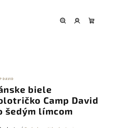
Hľadať
Prihlásenie
Nákupný
košík
P DAVID
ánske biele
olotričko Camp David
o šedým límcom