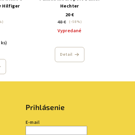
Hilfiger
Hechter
20 €
48 €
%)
(–58 %)
Vypredané
 ks)
Detail
Prihlásenie
E-mail