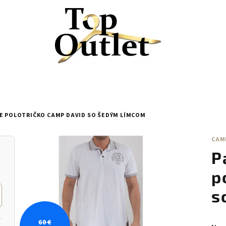
LE POLOTRIČKO CAMP DAVID SO ŠEDÝM LÍMCOM
CAM
P
p
s
60 €