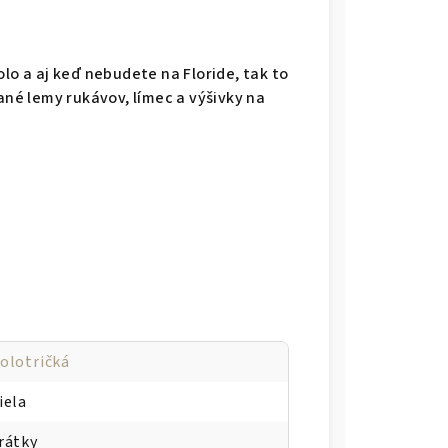
olo a aj keď nebudete na Floride, tak to
ané lemy rukávov, límec a výšivky na
olotričká
iela
rátky