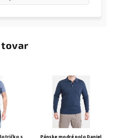
 tovar
otričko s
Pánske modré polo Daniel