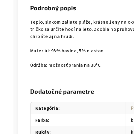
Podrobný popis
Teplo, slnkom zaliate pláže, krásne ženy na ok
tričko sa určite hodí na leto. Zdobia ho pruhov
chrbáte aj na hrudi.
Materiál: 95% bavlna, 5% elastan
Údržba: možnosť prania na 30°C
Dodatočné parametre
Kategória
:
P
Farba
:
b
Rukáv
:
k