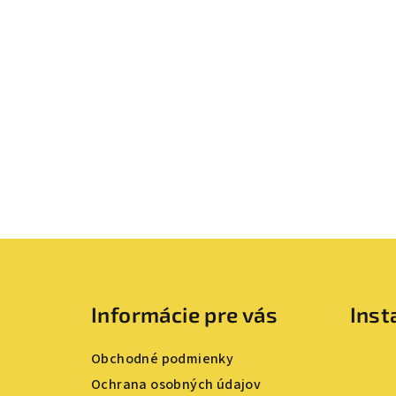
Z
á
Informácie pre vás
Ins
p
ä
Obchodné podmienky
t
Ochrana osobných údajov