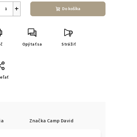
+
Do košíka
ač
Opýtať sa
Strážiť
eľať
ia
Značka
Camp David