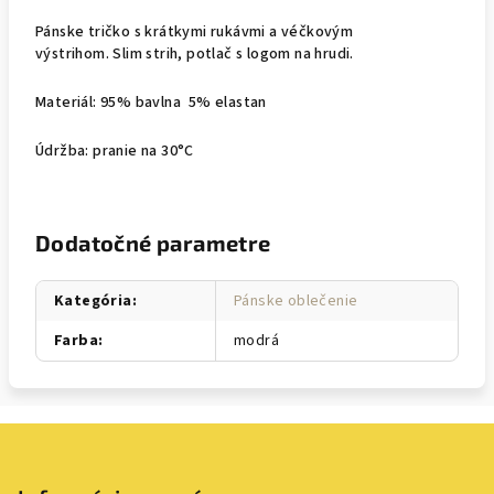
Pánske tričko s krátkymi rukávmi a véčkovým
výstrihom. Slim strih, potlač s logom na hrudi.
Materiál: 95% bavlna 5% elastan
Údržba: pranie na 30°C
Dodatočné parametre
Kategória
:
Pánske oblečenie
Farba
:
modrá
Z
á