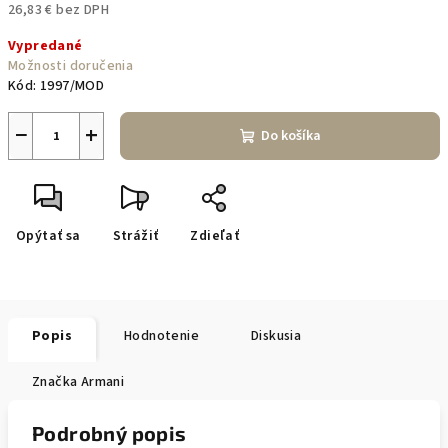
26,83 € bez DPH
Jednotková
Vypredané
cena:
Možnosti doručenia
Kód:
1997/MOD
−
+
Do košíka
Opýtať sa
Strážiť
Zdieľať
Popis
Hodnotenie
Diskusia
Značka
Armani
Podrobný popis