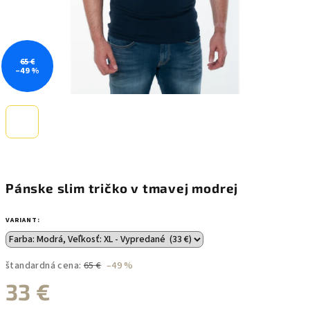
65 €
–49 %
Pánske slim tričko v tmavej modrej
VARIANT:
štandardná cena:
65 €
–49 %
33 €