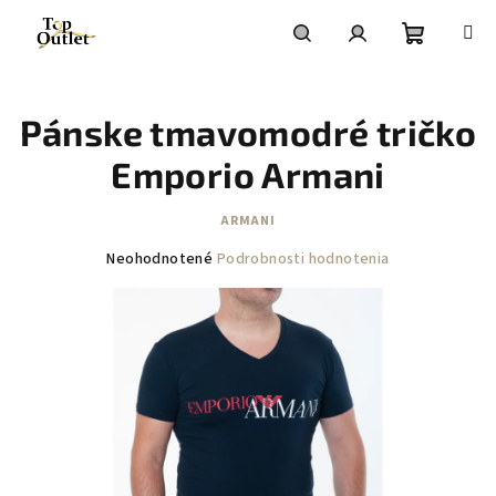
Prejsť
na
obsah
Nákupn
Hľadať
Prihlásenie
Pánske tmavomodré tričko
košík
Emporio Armani
ARMANI
Priemerné
Neohodnotené
Podrobnosti hodnotenia
hodnotenie
produktu
je
0,0
z
5
hviezdičiek.