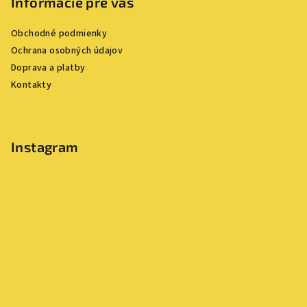
p
Informácie pre vás
ä
Obchodné podmienky
t
Ochrana osobných údajov
i
Doprava a platby
e
Kontakty
Instagram