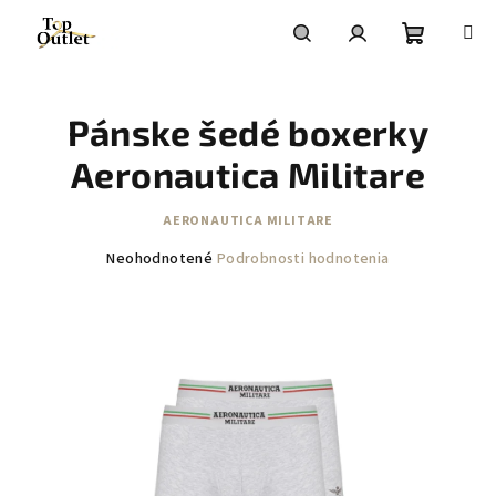
Prejsť
na
obsah
Nákupn
Hľadať
Prihlásenie
Pánske šedé boxerky
košík
Aeronautica Militare
AERONAUTICA MILITARE
Priemerné
Neohodnotené
Podrobnosti hodnotenia
hodnotenie
produktu
je
0,0
z
5
hviezdičiek.