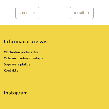
Detail
Detail
Z
á
p
Informácie pre vás
ä
Obchodné podmienky
t
Ochrana osobných údajov
i
Doprava a platby
e
Kontakty
Instagram