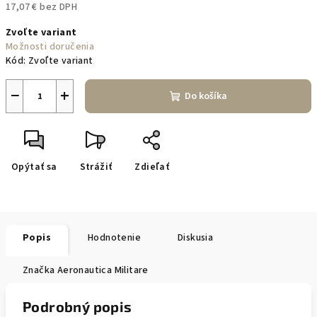
17,07 € bez DPH
Jednotková
Zvoľte variant
cena:
Možnosti doručenia
Kód:
Zvoľte variant
−
+
Do košíka
Opýtať sa
Strážiť
Zdieľať
Popis
Hodnotenie
Diskusia
Značka
Aeronautica Militare
Podrobný popis