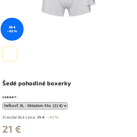
35 €
–40 %
Šedé pohodlné boxerky
VARIANT:
štandardná cena:
35 €
–40 %
21 €