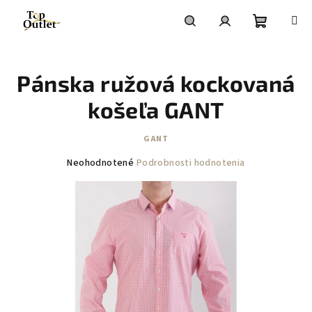
Prejsť
na
obsah
Nákupn
Hľadať
Prihlásenie
Pánska ružová kockovaná
košík
košeľa GANT
GANT
Priemerné
Neohodnotené
Podrobnosti hodnotenia
hodnotenie
produktu
je
0,0
z
5
hviezdičiek.