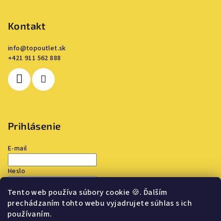
Kontakt
info
@
topoutlet.sk
+421 911 562 888
Prihlásenie
E-mail
Heslo
Tento web používa súbory cookie
🍪
. Ďalším
Prihlásiť sa
prechádzaním tohto webu vyjadrujete súhlas s ich
používaním.
Nová registrácia
Zabudnuté heslo