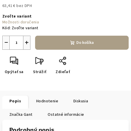
63,41 € bez DPH
Jednotková
Zvoľte variant
cena:
Možnosti doručenia
Kód:
Zvoľte variant
−
+
Do košíka
Opýtať sa
Strážiť
Zdieľať
Popis
Hodnotenie
Diskusia
Značka
Gant
Ostatné informácie
Podrobný popis