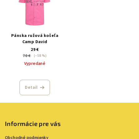
Pánska ružová košeľa
Camp David
29 €
70 €
(–58 %)
Vypredané
Detail
Z
á
p
Informácie pre vás
ä
Obchodné podmienky