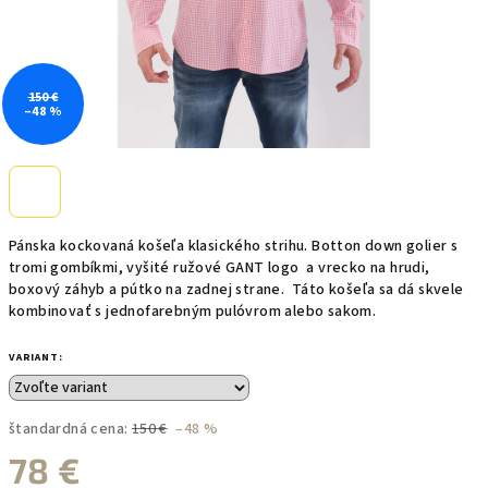
150 €
–48 %
Pánska kockovaná košeľa klasického strihu. Botton down golier s
tromi gombíkmi, vyšité ružové GANT logo a vrecko na hrudi,
boxový záhyb a pútko na zadnej strane. Táto košeľa sa dá skvele
kombinovať s jednofarebným pulóvrom alebo sakom.
VARIANT:
štandardná cena:
150 €
–48 %
78 €