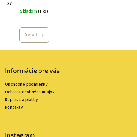
37
Skladom
(1 ks)
Detail
Z
á
p
Informácie pre vás
ä
Obchodné podmienky
t
Ochrana osobných údajov
i
Doprava a platby
e
Kontakty
Instagram