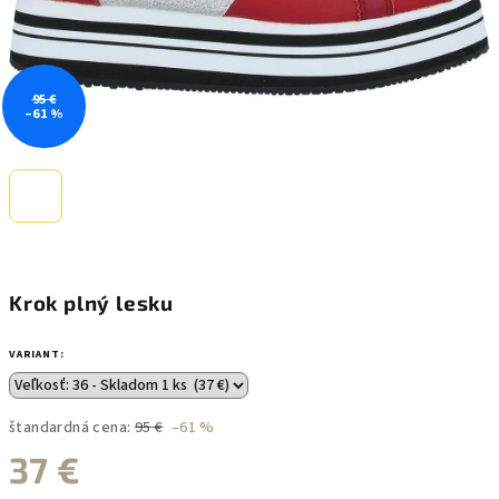
95 €
–61 %
Krok plný lesku
VARIANT:
štandardná cena:
95 €
–61 %
37 €