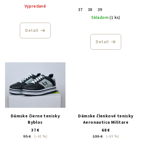
Vypredané
37
38
39
Skladom
(1 ks)
Detail
Detail
Dámske čierne tenisky
Dámske členkové tenisky
Byblos
Aeronautica Militare
37 €
68 €
95 €
199 €
(–61 %)
(–65 %)