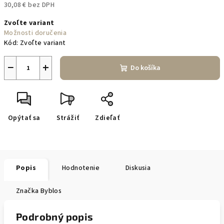
30,08 € bez DPH
Jednotková
Zvoľte variant
cena:
Možnosti doručenia
Kód:
Zvoľte variant
−
+
Do košíka
Opýtať sa
Strážiť
Zdieľať
Popis
Hodnotenie
Diskusia
Značka
Byblos
Podrobný popis