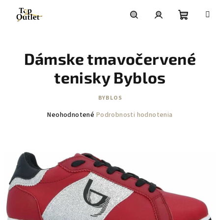
Prejsť
na
obsah
Nákupn
Hľadať
Prihlásenie
Dámske tmavočervené
košík
tenisky Byblos
BYBLOS
Priemerné
Neohodnotené
Podrobnosti hodnotenia
hodnotenie
produktu
je
0,0
z
5
hviezdičiek.