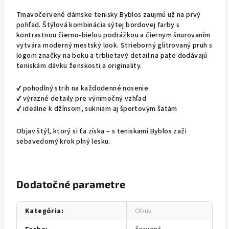
Tmavočervené dámske tenisky Byblos zaujmú už na prvý
pohľad. Štýlová kombinácia sýtej bordovej farby s
kontrastnou čierno-bielou podrážkou a čiernym šnurovaním
vytvára moderný mestský look. Strieborný glitrovaný pruh s
logom značky na boku a trblietavý detail na päte dodávajú
teniskám dávku ženskosti a originality.
✔ pohodlný strih na každodenné nosenie
✔ výrazné detaily pre výnimočný vzhľad
✔ ideálne k džínsom, sukniam aj športovým šatám
Objav štýl, ktorý si ťa získa – s teniskami Byblos zaži
sebavedomý krok plný lesku.
Dodatočné parametre
Kategória
:
Obuv