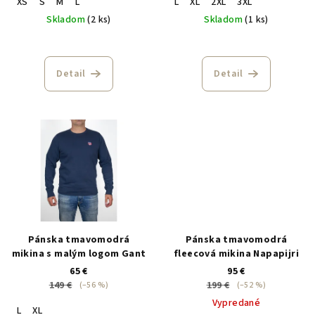
XS
S
M
L
L
XL
2XL
3XL
Skladom
(2 ks)
Skladom
(1 ks)
Detail
Detail
Pánska tmavomodrá
Pánska tmavomodrá
mikina s malým logom Gant
fleecová mikina Napapijri
65 €
95 €
149 €
199 €
(–56 %)
(–52 %)
Vypredané
L
XL