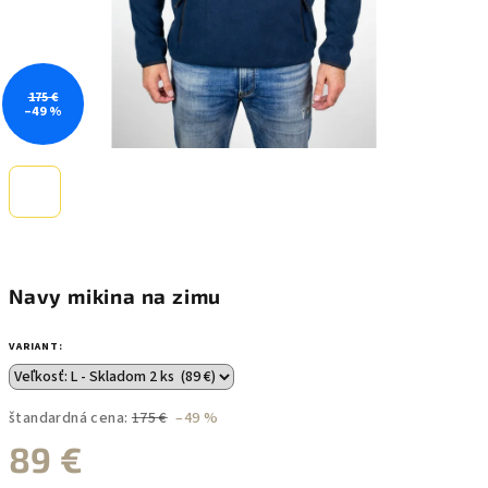
175 €
–49 %
Navy mikina na zimu
VARIANT:
štandardná cena:
175 €
–49 %
89 €