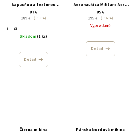
kapucňou a textúrou
Aeronautica Militare Aero
Waffle Gant
Club Italia
87 €
85 €
189 €
195 €
(–53 %)
(–56 %)
Vypredané
L
XL
Skladom
(1 ks)
Detail
Detail
Čierna mikina
Pánska bordová mikina