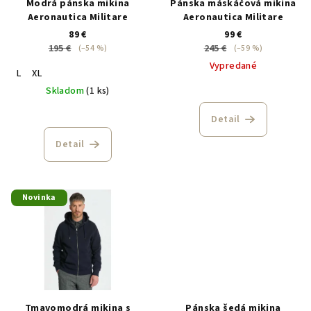
Modrá pánska mikina
Pánska máskáčová mikina
Aeronautica Militare
Aeronautica Militare
89 €
99 €
195 €
245 €
(–54 %)
(–59 %)
Vypredané
L
XL
Skladom
(1 ks)
Detail
Detail
Novinka
Tmavomodrá mikina s
Pánska šedá mikina