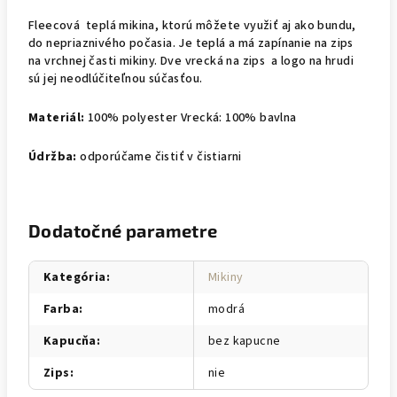
Fleecová teplá mikina, ktorú môžete využiť aj ako bundu,
do nepriaznivého počasia. Je teplá a má zapínanie na zips
na vrchnej časti mikiny. Dve vrecká na zips a logo na hrudi
sú jej neodlúčiteľnou súčasťou.
Materiál:
100% polyester Vrecká: 100% bavlna
Údržba:
odporúčame čistiť v čistiarni
Dodatočné parametre
Kategória
:
Mikiny
Farba
:
modrá
Kapucňa
:
bez kapucne
Zips
:
nie