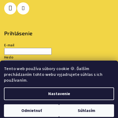
Prihlásenie
E-mail
Heslo
Tento web používa súbory cookie
🍪
. Ďalším
Prihlásiť sa
prechádzaním tohto webu vyjadrujete súhlas s ich
používaním.
Nová registrácia
Zabudnuté heslo
Nastavenie
Copyright 2026
TOP OUTLET
. Všetky práva vyhradené.
Upraviť
nastavenie cookies
Odmietnuť
Súhlasím
Vytvoril Shoptet