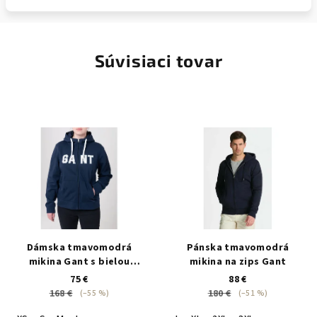
Súvisiaci tovar
Dámska tmavomodrá
Pánska tmavomodrá
mikina Gant s bielou
mikina na zips Gant
potlačou a šnúrkami
75 €
88 €
168 €
180 €
(–55 %)
(–51 %)