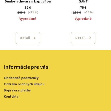
Dunkelschwarz s kapucňou
GANT
52 €
75 €
109 €
159 €
(–52 %)
(–52 %)
Vypredané
Vypredané
Detail
Detail
Z
á
p
Informácie pre vás
ä
Obchodné podmienky
t
Ochrana osobných údajov
i
Doprava a platby
e
Kontakty