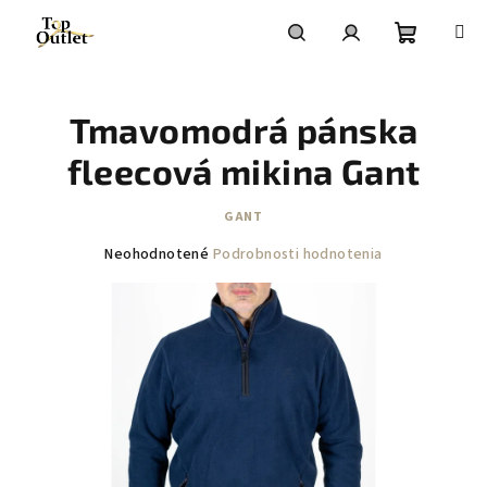
Prejsť
na
obsah
Nákupn
Hľadať
Prihlásenie
Tmavomodrá pánska
košík
fleecová mikina Gant
GANT
Priemerné
Neohodnotené
Podrobnosti hodnotenia
hodnotenie
produktu
je
0,0
z
5
hviezdičiek.