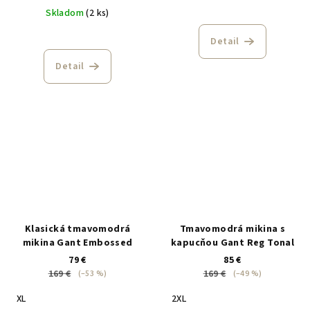
Skladom
(2 ks)
Detail
Detail
Klasická tmavomodrá
Tmavomodrá mikina s
mikina Gant Embossed
kapucňou Gant Reg Tonal
79 €
85 €
169 €
169 €
(–53 %)
(–49 %)
XL
2XL