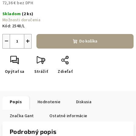
72,36 € bez DPH
Jednotková
Skladom
(2 ks)
cena:
Možnosti doručenia
Kód:
2548/L
−
+
Do košíka
Opýtať sa
Strážiť
Zdieľať
Popis
Hodnotenie
Diskusia
Značka
Gant
Ostatné informácie
Podrobný popis