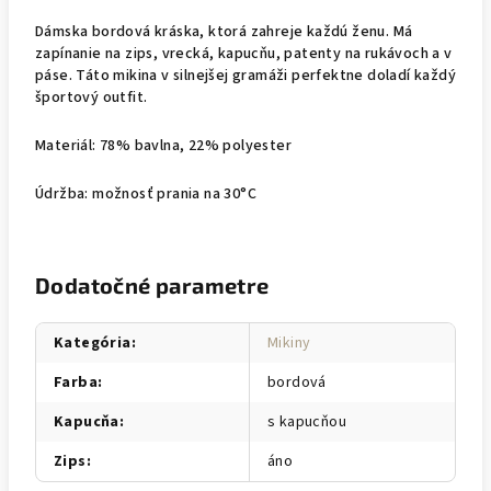
Dámska bordová kráska, ktorá zahreje každú ženu. Má
zapínanie na zips, vrecká, kapucňu, patenty na rukávoch a v
páse. Táto mikina v silnejšej gramáži perfektne doladí každý
športový outfit.
Materiál: 78% bavlna, 22% polyester
Údržba: možnosť prania na 30°C
Dodatočné parametre
Kategória
:
Mikiny
Farba
:
bordová
Kapucňa
:
s kapucňou
Zips
:
áno