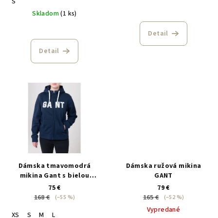
S
Skladom
(1 ks)
Detail
Detail
Dámska tmavomodrá
Dámska ružová mikina
mikina Gant s bielou
GANT
potlačou a šnúrkami
75 €
79 €
168 €
165 €
(–55 %)
(–52 %)
Vypredané
XS
S
M
L