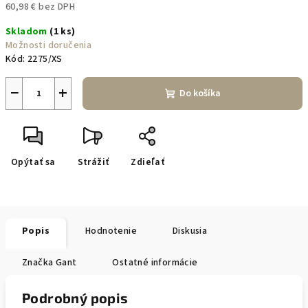
60,98 € bez DPH
Jednotková
Skladom
(1 ks)
cena:
Možnosti doručenia
Kód:
2275/XS
−
+
Do košíka
Opýtať sa
Strážiť
Zdieľať
Popis
Hodnotenie
Diskusia
Značka
Gant
Ostatné informácie
Podrobný popis