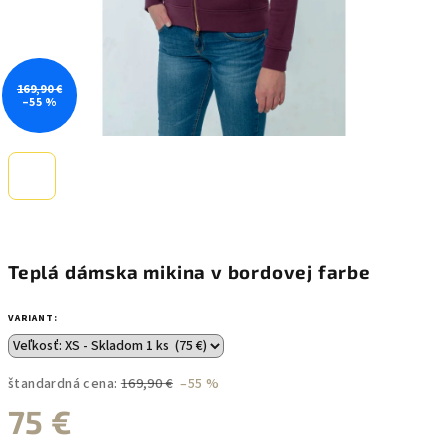
169,90 €
–55 %
Teplá dámska mikina v bordovej farbe
VARIANT:
štandardná cena:
169,90 €
–55 %
75 €