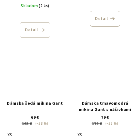
Skladom
(2 ks)
Detail
Detail
Dámska šedá mikina Gant
Dámska tmavomodrá
mikina Gant s nášivkami
69 €
79 €
165 €
179 €
(–58 %)
(–55 %)
XS
XS