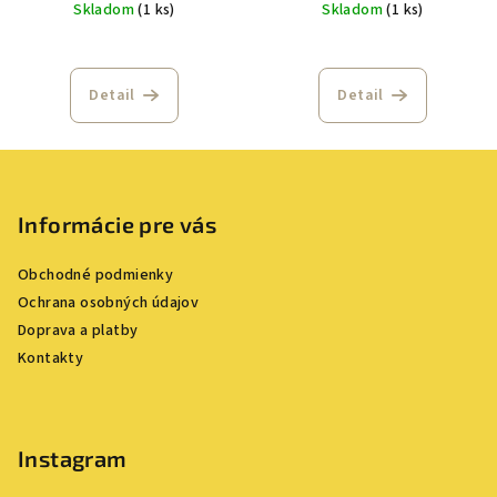
Skladom
(1 ks)
Skladom
(1 ks)
Detail
Detail
Z
á
p
Informácie pre vás
ä
Obchodné podmienky
t
Ochrana osobných údajov
i
Doprava a platby
e
Kontakty
Instagram