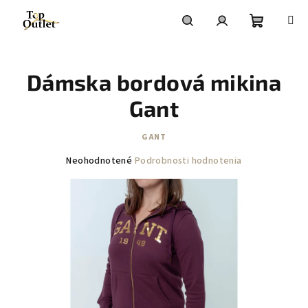
Prejsť
na
obsah
Nákupn
Hľadať
Prihlásenie
Dámska bordová mikina
košík
Gant
GANT
Priemerné
Neohodnotené
Podrobnosti hodnotenia
hodnotenie
produktu
je
0,0
z
5
hviezdičiek.