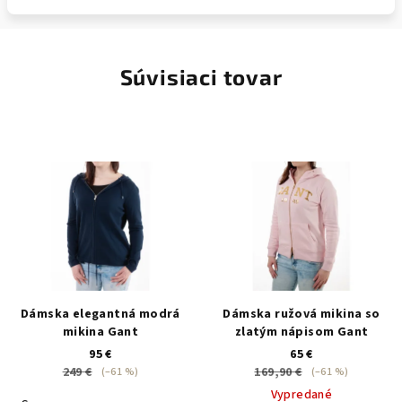
Súvisiaci tovar
Dámska elegantná modrá
Dámska ružová mikina so
mikina Gant
zlatým nápisom Gant
95 €
65 €
249 €
169,90 €
(–61 %)
(–61 %)
Vypredané