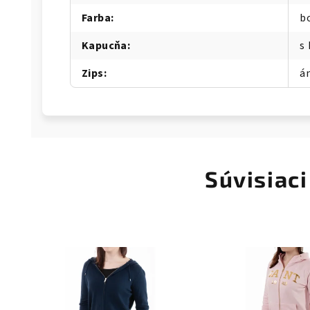
Farba
:
b
Kapucňa
:
s
Zips
:
á
Súvisiaci