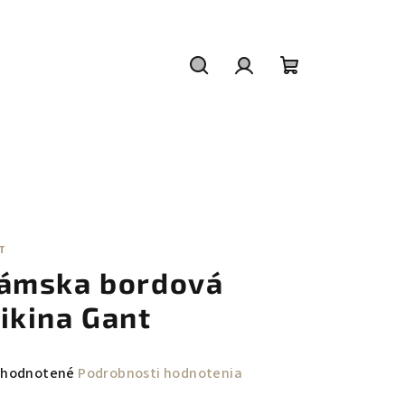
Hľadať
Prihlásenie
Nákupný
košík
T
ámska bordová
ikina Gant
emerné
hodnotené
Podrobnosti hodnotenia
notenie