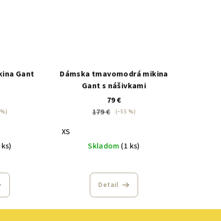
kina Gant
Dámska tmavomodrá mikina
Gant s nášivkami
79 €
179 €
 %)
(–55 %)
XS
 ks)
Skladom
(1 ks)
Detail