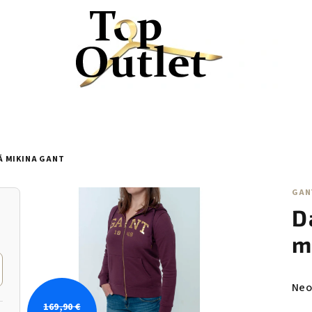
 MIKINA GANT
GAN
D
m
Pri
Neo
hod
169,90 €