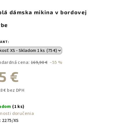
duktu
plá dámska mikina v bordovej
rbe
zdičiek.
IANT:
ndardná cena:
169,90 €
–55 %
5 €
98 € bez DPH
notková
a:
ladom
(1 ks)
nosti doručenia
:
2275/XS