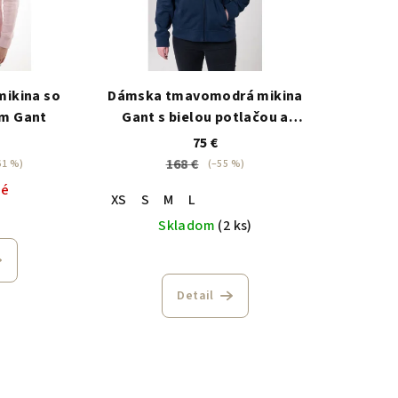
mikina so
Dámska tmavomodrá mikina
om Gant
Gant s bielou potlačou a
šnúrkami
75 €
168 €
61 %)
(–55 %)
né
XS
S
M
L
Skladom
(2 ks)
Detail