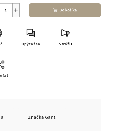
+
Do košíka
ač
Opýtať sa
Strážiť
eľať
ia
Značka
Gant