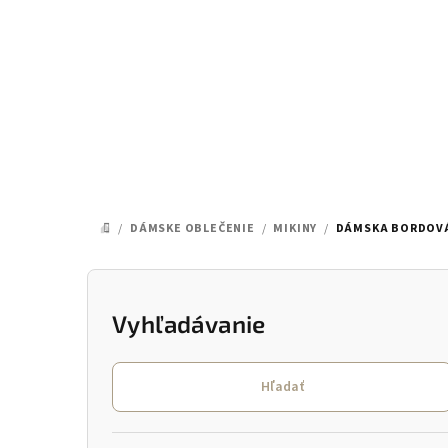
Prejsť
na
obsah
/
DÁMSKE OBLEČENIE
/
MIKINY
/
DÁMSKA BORDOVÁ
DOMOV
B
o
Vyhľadávanie
č
Hľadať
n
ý
Preskočiť