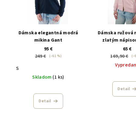
Dámska elegantná modrá
Dámska ružová 
mikina Gant
zlatým nápis
95 €
65 €
249 €
169,90 €
(–61 %)
(–
Vypreda
S
Skladom
(1 ks)
Detail
Detail