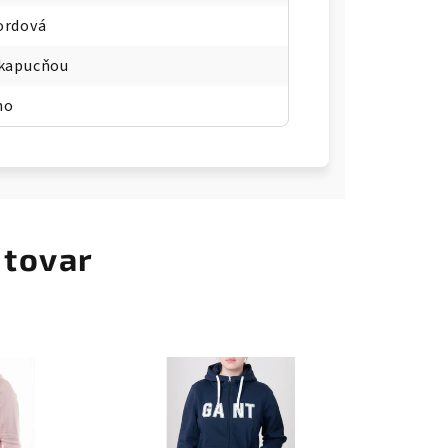
ordová
 kapucňou
no
 tovar