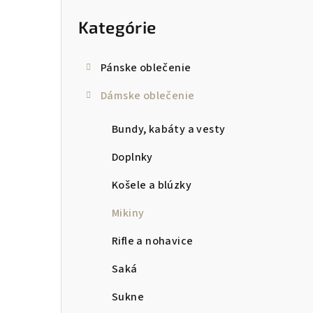
kategórie
p
Kategórie
a
n
Pánske oblečenie
e
Dámske oblečenie
l
Bundy, kabáty a vesty
Doplnky
Košele a blúzky
Mikiny
Rifle a nohavice
Saká
Sukne