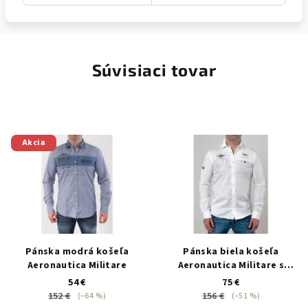
Súvisiaci tovar
Akcia
Pánska modrá košeľa
Pánska biela košeľa
Aeronautica Militare
Aeronautica Militare s
nášivkami
54 €
75 €
152 €
156 €
(–64 %)
(–51 %)