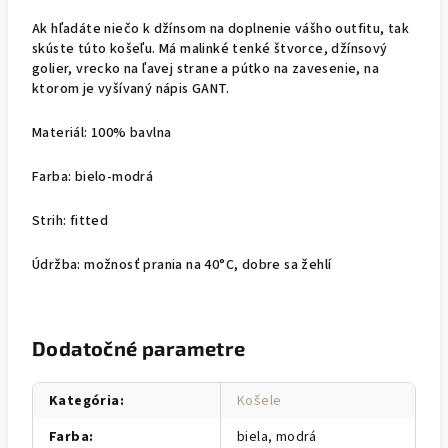
Ak hľadáte niečo k džínsom na doplnenie vášho outfitu, tak
skúste túto košeľu. Má malinké tenké štvorce, džínsový
golier, vrecko na ľavej strane a pútko na zavesenie, na
ktorom je vyšívaný nápis GANT.
Materiál: 100% bavlna
Farba: bielo-modrá
Strih: fitted
Údržba: možnosť prania na 40°C, dobre sa žehlí
Dodatočné parametre
Kategória
:
Košele
Farba
:
biela, modrá