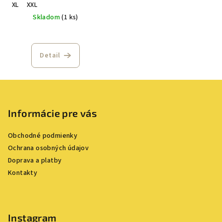
XL
XXL
Skladom
(1 ks)
Detail
Z
á
p
Informácie pre vás
ä
Obchodné podmienky
t
Ochrana osobných údajov
i
Doprava a platby
e
Kontakty
Instagram