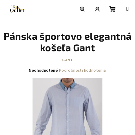
Prejsť
na
obsah
Nákupn
Hľadať
Prihlásenie
Pánska športovo elegantná
košík
košeľa Gant
GANT
Priemerné
Neohodnotené
Podrobnosti hodnotenia
hodnotenie
produktu
je
0,0
z
5
hviezdičiek.