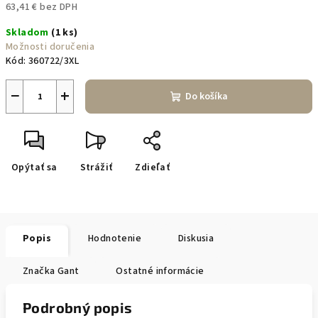
63,41 € bez DPH
Jednotková
Skladom
(1 ks)
cena:
Možnosti doručenia
Kód:
360722/3XL
−
+
Do košíka
Opýtať sa
Strážiť
Zdieľať
Popis
Hodnotenie
Diskusia
Značka
Gant
Ostatné informácie
Podrobný popis