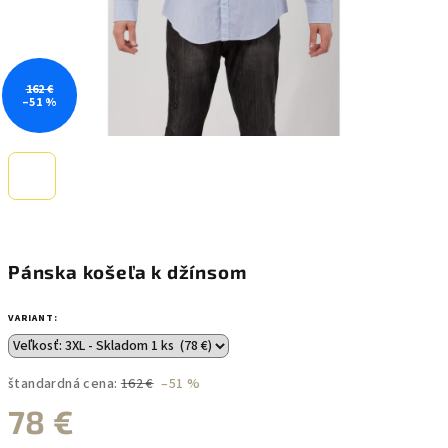
162 €
–51 %
Pánska košeľa k džínsom
VARIANT:
štandardná cena:
162 €
–51 %
78 €