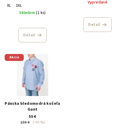
Vypredané
XL
2XL
Skladom
(1 ks)
Detail
Detail
Akcia
Pánska bledomodrá košeľa
Gant
55 €
159 €
(–65 %)