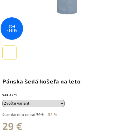
70 €
–58 %
Pánska šedá košeľa na leto
VARIANT:
štandardná cena:
70 €
–58 %
29 €