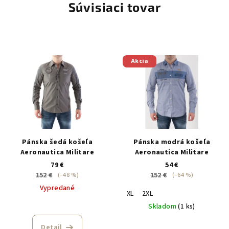
Súvisiaci tovar
Akcia
Pánska šedá košeľa
Pánska modrá košeľa
Aeronautica Militare
Aeronautica Militare
79 €
54 €
152 €
152 €
(–48 %)
(–64 %)
Vypredané
XL
2XL
Skladom
(1 ks)
Detail