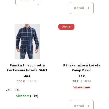
Detail
Akcia
Pánska tmavomodrá
Pánska ružová košeľa
kockovaná košeľa GANT
Camp David
46 €
29 €
150 €
70 €
(–69 %)
(–58 %)
Vypredané
2XL
3XL
Skladom
(1 ks)
Detail