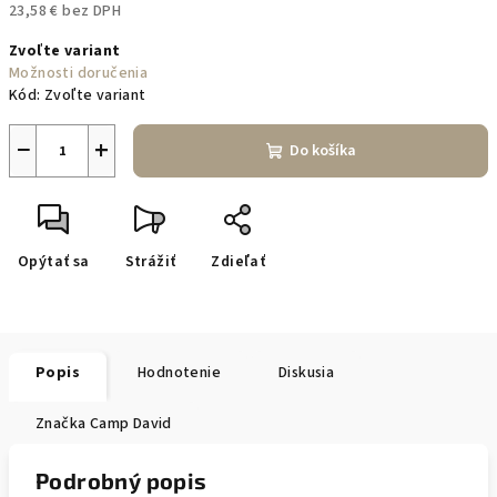
23,58 € bez DPH
Jednotková
Zvoľte variant
cena:
Možnosti doručenia
Kód:
Zvoľte variant
−
+
Do košíka
Opýtať sa
Strážiť
Zdieľať
Popis
Hodnotenie
Diskusia
Značka
Camp David
Podrobný popis