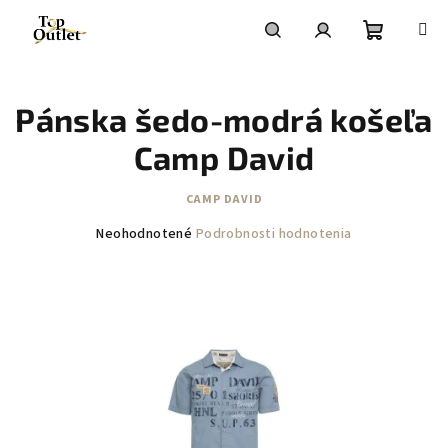
Prejsť
na
obsah
Nákupn
Hľadať
Prihlásenie
Pánska šedo-modrá košeľa
košík
Camp David
CAMP DAVID
Priemerné
Neohodnotené
Podrobnosti hodnotenia
hodnotenie
produktu
je
0,0
z
5
hviezdičiek.