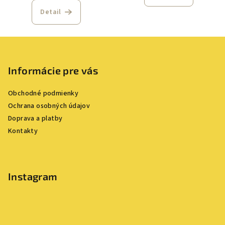
Detail
Z
á
p
Informácie pre vás
ä
Obchodné podmienky
t
Ochrana osobných údajov
i
Doprava a platby
e
Kontakty
Instagram