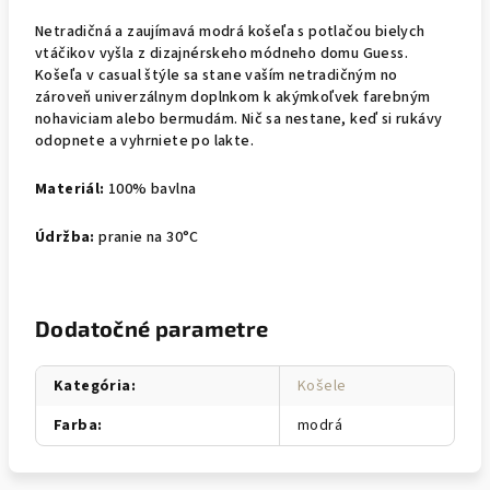
Netradičná a zaujímavá modrá košeľa s potlačou bielych
vtáčikov vyšla z dizajnérskeho módneho domu Guess.
Košeľa v casual štýle sa stane vaším netradičným no
zároveň univerzálnym doplnkom k akýmkoľvek farebným
nohaviciam alebo bermudám. Nič sa nestane, keď si rukávy
odopnete a vyhrniete po lakte.
Materiál:
100% bavlna
Údržba:
pranie na 30°C
Dodatočné parametre
Kategória
:
Košele
Farba
:
modrá