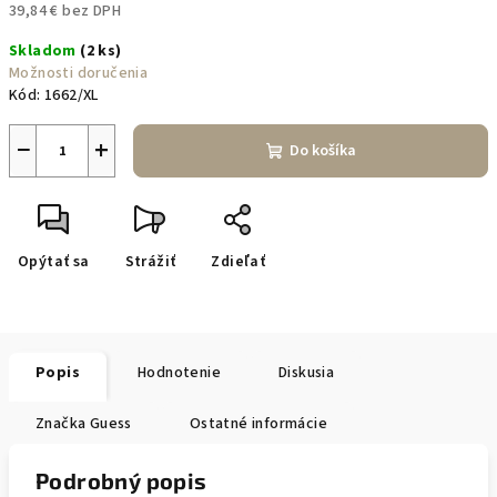
39,84 € bez DPH
Jednotková
Skladom
(2 ks)
cena:
Možnosti doručenia
Kód:
1662/XL
−
+
Do košíka
Opýtať sa
Strážiť
Zdieľať
Popis
Hodnotenie
Diskusia
Značka
Guess
Ostatné informácie
Podrobný popis