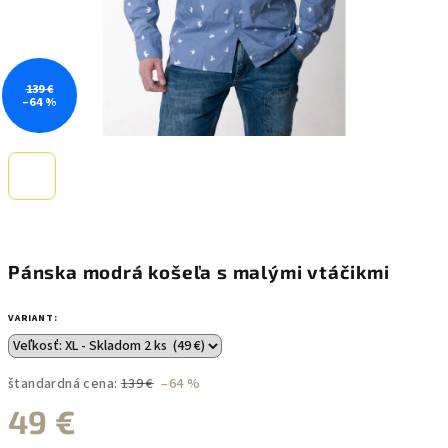
139 €
–64 %
Pánska modrá košeľa s malými vtáčikmi
VARIANT:
štandardná cena:
139 €
–64 %
49 €