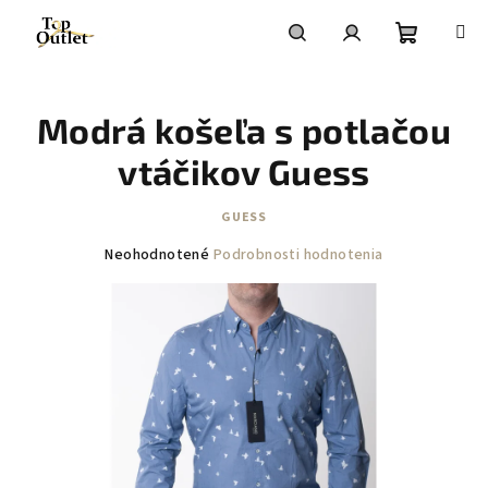
Prejsť
na
obsah
Nákupn
Hľadať
Prihlásenie
Modrá košeľa s potlačou
košík
vtáčikov Guess
GUESS
Priemerné
Neohodnotené
Podrobnosti hodnotenia
hodnotenie
produktu
je
0,0
z
5
hviezdičiek.