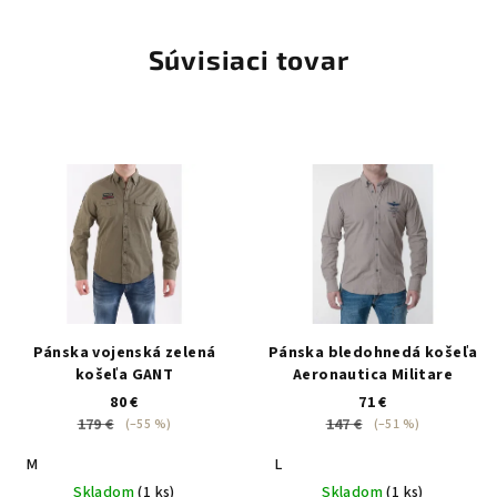
Súvisiaci tovar
Pánska vojenská zelená
Pánska bledohnedá košeľa
košeľa GANT
Aeronautica Militare
80 €
71 €
179 €
147 €
(–55 %)
(–51 %)
M
L
Skladom
(1 ks)
Skladom
(1 ks)