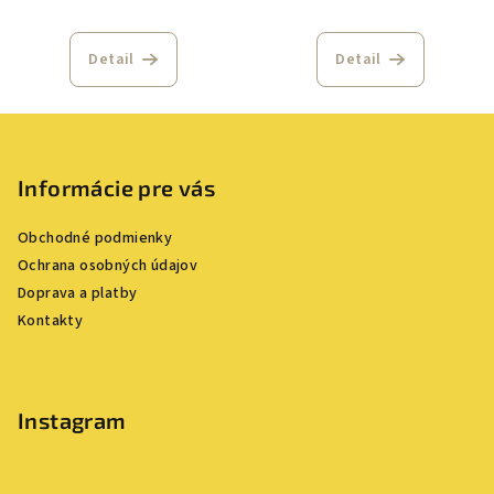
Detail
Detail
Z
á
p
Informácie pre vás
ä
Obchodné podmienky
t
Ochrana osobných údajov
i
Doprava a platby
e
Kontakty
Instagram