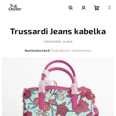
Prejsť
na
obsah
Nákupn
Hľadať
Prihlásenie
Trussardi Jeans kabelka
košík
TRUSSARDI JEANS
Priemerné
Neohodnotené
Podrobnosti hodnotenia
hodnotenie
produktu
je
0,0
z
5
hviezdičiek.