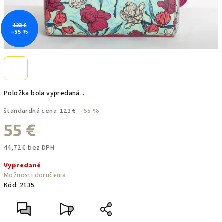
123 €
–55 %
Položka bola vypredaná…
štandardná cena:
123 €
–55 %
55 €
44,72 € bez DPH
Jednotková
Vypredané
cena:
Možnosti doručenia
Kód:
2135