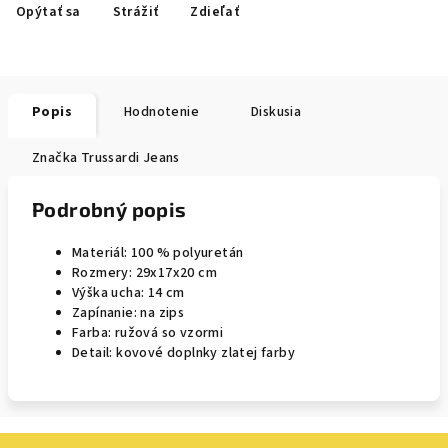
Opýtať sa
Strážiť
Zdieľať
Popis
Hodnotenie
Diskusia
Značka
Trussardi Jeans
Podrobný popis
Materiál: 100 % polyuretán
Rozmery: 29x17x20 cm
Výška ucha: 14 cm
Zapínanie: na zips
Farba: ružová so vzormi
Detail: kovové doplnky zlatej farby
Z