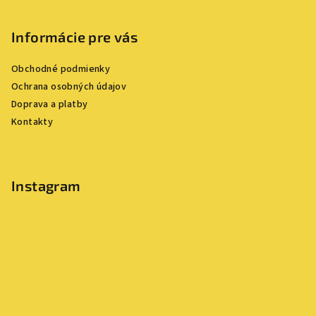
á
p
Informácie pre vás
ä
Obchodné podmienky
t
Ochrana osobných údajov
i
Doprava a platby
e
Kontakty
Instagram