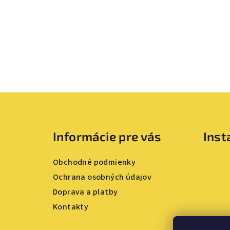
Z
á
Informácie pre vás
Ins
p
ä
Obchodné podmienky
t
Ochrana osobných údajov
Doprava a platby
i
Kontakty
e