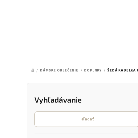
Prejsť
na
obsah
/
DÁMSKE OBLEČENIE
/
DOPLNKY
/
ŠEDÁ KABELKA 
DOMOV
B
o
Vyhľadávanie
č
Hľadať
n
ý
Preskočiť