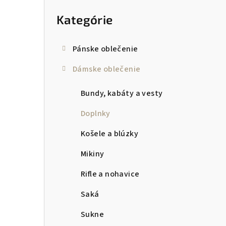
kategórie
p
Kategórie
a
n
Pánske oblečenie
e
Dámske oblečenie
l
Bundy, kabáty a vesty
Doplnky
Košele a blúzky
Mikiny
Rifle a nohavice
Saká
Sukne