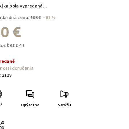
duktu
ožka bola vypredaná…
ndardná cena:
103 €
–61 %
0 €
zdičiek.
52 € bez DPH
notková
a:
redané
nosti doručenia
:
2129
ač
Opýtať sa
Strážiť