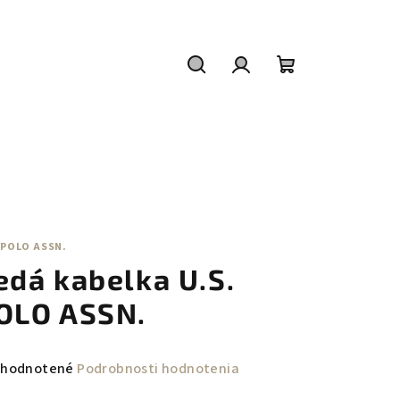
Hľadať
Prihlásenie
Nákupný
košík
 POLO ASSN.
edá kabelka U.S.
OLO ASSN.
emerné
hodnotené
Podrobnosti hodnotenia
notenie