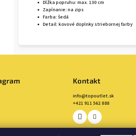
Dĺžka popruhu: max. 130 cm
Zapínanie: na zips
Farba: šedá
Detail: kovové doplnky striebornej farby
tagram
Kontakt
info
@
topoutlet.sk
+421 911 562 888