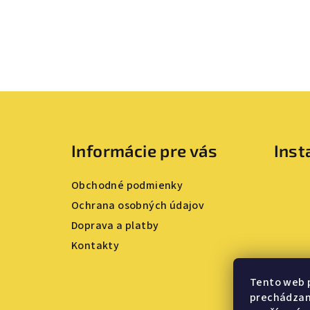
Z
á
Informácie pre vás
Ins
p
ä
Obchodné podmienky
t
Ochrana osobných údajov
Doprava a platby
i
Kontakty
e
Tento web 
prechádzaní