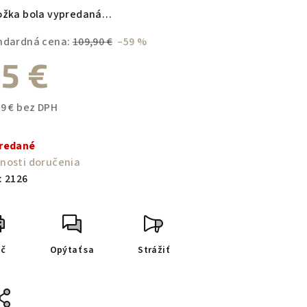
duktu
ožka bola vypredaná…
ndardná cena:
109,90 €
–59 %
5 €
zdičiek.
59 € bez DPH
notková
a:
redané
nosti doručenia
:
2126
ač
Opýtať sa
Strážiť