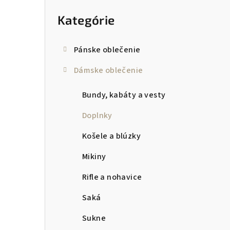
kategórie
p
Kategórie
a
n
Pánske oblečenie
e
Dámske oblečenie
l
Bundy, kabáty a vesty
Doplnky
Košele a blúzky
Mikiny
Rifle a nohavice
Saká
Sukne