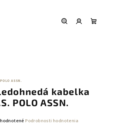
Hľadať
Prihlásenie
Nákupný
košík
 POLO ASSN.
ledohnedá kabelka
.S. POLO ASSN.
emerné
hodnotené
Podrobnosti hodnotenia
notenie