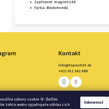
Zapínanie: magnetické
Farba: Bledohnedá
tagram
Kontakt
info
@
topoutlet.sk
+421 911 562 888
používa súbory cookie
🍪
. Ďalším
Odmietnuť
m tohto webu vyjadrujete súhlas s ich